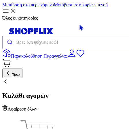
Μετάβαση στο περιεχόμενο
Μετάβαση στο κυρίως μενού
Όλες οι κατηγορίες
Παρακολούθηση Παραγγελίας
Πίσω
Καλάθι αγορών
Αφαίρεση όλων