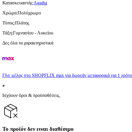
Κατασκευαστής
:
Agatha
Χρώμα
:
Πολύχρωμο
Τύπος
:
Πλάτης
Τάξη
:
Γυμνασίου - Λυκείου
Δες όλα τα χαρακτηριστικά
Γίνε μέλος στο SHOPFLIX max για δωρεάν μεταφορικά για 1 χρόνο
Ισχύουν όροι & προϋποθέσεις.
Το προϊόν δεν ειναι διαθέσιμο