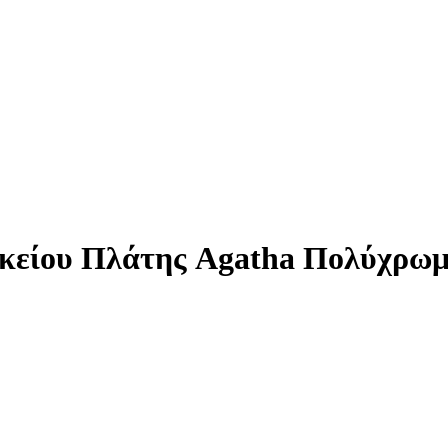
υκείου Πλάτης Agatha Πολύχρω