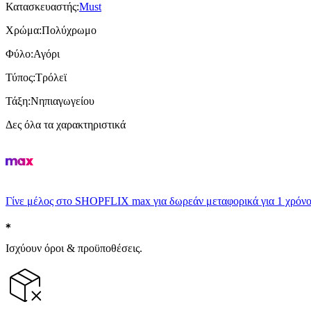
Κατασκευαστής
:
Must
Χρώμα
:
Πολύχρωμο
Φύλο
:
Αγόρι
Τύπος
:
Τρόλεϊ
Τάξη
:
Νηπιαγωγείου
Δες όλα τα χαρακτηριστικά
Γίνε μέλος στο SHOPFLIX max για δωρεάν μεταφορικά για 1 χρόνο
Ισχύουν όροι & προϋποθέσεις.