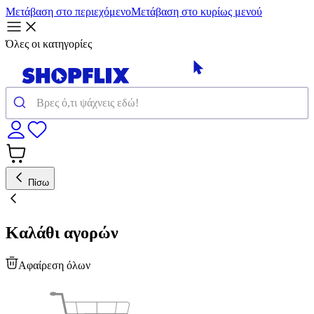
Μετάβαση στο περιεχόμενο
Μετάβαση στο κυρίως μενού
Όλες οι κατηγορίες
Πίσω
Καλάθι αγορών
Αφαίρεση όλων