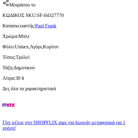
Μοιράσου το
ΚΩΔΙΚΟΣ SKU
:
SF-04327770
Κατασκευαστής
:
Paul Frank
Χρώμα
:
Μπλε
Φύλο
:
Unisex,Αγόρι,Κορίτσι
Τύπος
:
Τρόλεϊ
Τάξη
:
Δημοτικού
Λίτρα
:
30 lt
Δες όλα τα χαρακτηριστικά
Γίνε μέλος στο SHOPFLIX max για δωρεάν μεταφορικά για 1
χρόνο!