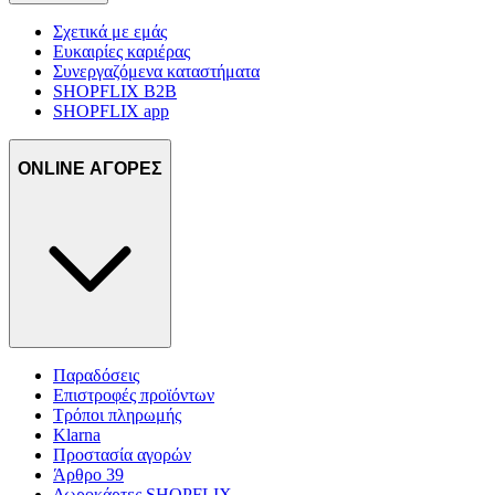
Σχετικά με εμάς
Ευκαιρίες καριέρας
Συνεργαζόμενα καταστήματα
SHOPFLIX B2B
SHOPFLIX app
ONLINE ΑΓΟΡΕΣ
Παραδόσεις
Επιστροφές προϊόντων
Τρόποι πληρωμής
Klarna
Προστασία αγορών
Άρθρο 39
Δωροκάρτες SHOPFLIX