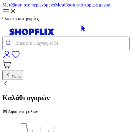
Μετάβαση στο περιεχόμενο
Μετάβαση στο κυρίως μενού
Όλες οι κατηγορίες
Πίσω
Καλάθι αγορών
Αφαίρεση όλων