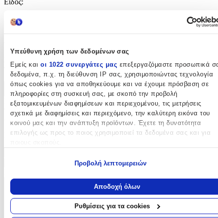
Είδος
:
Παιδική Μπιζουτιέρα
Αξιολογήσεις
Υπεύθυνη χρήση των δεδομένων σας
Προς το παρόν δεν υπάρχουν άλλες αξιολογήσεις. Όταν
Εμείς και
οι 1022 συνεργάτες μας
επεξεργαζόμαστε προσωπικά σ
προστεθούν, θα εμφανιστούν εδώ.
δεδομένα, π.χ. τη διεύθυνση IP σας, χρησιμοποιώντας τεχνολογία
όπως cookies για να αποθηκεύουμε και να έχουμε πρόσβαση σε
Πώς υπολογίζεται η βαθμολογία
πληροφορίες στη συσκευή σας, με σκοπό την προβολή
Η τελική βαθμολογία βασίζεται αποκλειστικά σε κριτικές χρηστών
εξατομικευμένων διαφημίσεων και περιεχομένου, τις μετρήσεις
που έχουν πραγματοποιήσει αγορά μέσω SHOPFLIX ή έχουν
σχετικά με διαφημίσεις και περιεχόμενο, την καλύτερη εικόνα του
επιβεβαιώσει την αγορά τους.
κοινού μας και την ανάπτυξη προϊόντων. Έχετε τη δυνατότητα
επιλογής ως προς το ποιος χρησιμοποιεί τα δεδομένα σας και για
Γράψου στο Νewsletter μας για νέα & προσφορές!
ποιους σκοπούς.
Εάν μας επιτρέπετε, θα θέλαμε επίσης:
Εγγραφή
Προβολή λεπτομερειών
Πατώντας «Εγγραφή» αποδέχεσαι τους
όρους χρήσης
Να συλλέξουμε πληροφορίες σχετικά με τη γεωγραφική σας
τοποθεσία, οι οποίες μπορεί να είναι ακριβείς σε απόσταση
Αποδοχή όλων
ΕΤΑΙΡΕΙΑ
μερικών μέτρων
Να αναγνωρίσουμε τη συσκευή σας σαρώνοντας ενεργά για
Ρυθμίσεις για τα cookies
συγκεκριμένα χαρακτηριστικά (δακτυλικό αποτύπωμα)