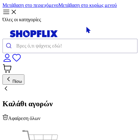
Μετάβαση στο περιεχόμενο
Μετάβαση στο κυρίως μενού
Όλες οι κατηγορίες
Πίσω
Καλάθι αγορών
Αφαίρεση όλων