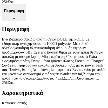
25ltΣακ
Περιγραφή
+
Περιγραφή
Ενα ιδιαίτερο σακίδιο από τη σειρά BOLE της POLO με
εξαιρετικής αντοχής ύφασμα 1000D polyester Με ειδική
αδιαβροχοποίηση πλαστικοποίηση Φερμουάρ υψηλών
προδιαγραφών SBS Εχει μία βασική θήκη με εσωτερική θέση για
ασφαλή μεταφορά laptop Μία μικρότερη θήκη μπροστά Extra
ενισχυμένη πλάτη Ενισχυμένοι ιμάντες πλάτης Σύστημα ‘Charger”
Συνδέεται γρήγορα και εύκολα τη συσκευή σας με το power bank
σας Πλαϊνές θέσεις Δερμάτινες λεπτομέρειες Ενα σακίδιο με απλό
και μοντέρνο συνδυασμό για όλες τις ηλικίες για ταξίδια για την
πόλη ή για το σχολείο Διαστάσεις: 45x32x17cm Χωρητικότητα:
25ltΣακ
Χαρακτηριστικά
Κατασκευαστής
: