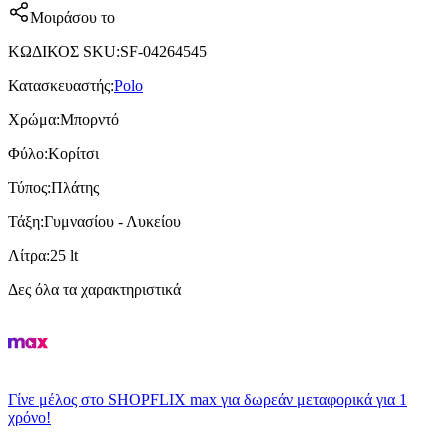
Μοιράσου το
ΚΩΔΙΚΟΣ SKU
:
SF-04264545
Κατασκευαστής
:
Polo
Χρώμα
:
Μπορντό
Φύλο
:
Κορίτσι
Τύπος
:
Πλάτης
Τάξη
:
Γυμνασίου - Λυκείου
Λίτρα
:
25 lt
Δες όλα τα χαρακτηριστικά
Γίνε μέλος στο SHOPFLIX max για δωρεάν μεταφορικά για 1
χρόνο!