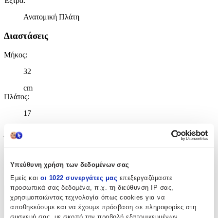
Έξτρα
:
Ανατομική Πλάτη
Διαστάσεις
Μήκος
:
32
cm
Πλάτος
:
17
cm
Ύψος
:
45
Υπεύθυνη χρήση των δεδομένων σας
cm
Εμείς και
οι 1022 συνεργάτες μας
επεξεργαζόμαστε
προσωπικά σας δεδομένα, π.χ. τη διεύθυνση IP σας,
Χαρακτηριστικά
χρησιμοποιώντας τεχνολογία όπως cookies για να
αποθηκεύουμε και να έχουμε πρόσβαση σε πληροφορίες στη
+
συσκευή σας, με σκοπό την προβολή εξατομικευμένων