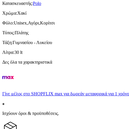
Κατασκευαστής
:
Polo
Χρώμα
:
Χακί
Φύλο
:
Unisex,Αγόρι,Κορίτσι
Τύπος
:
Πλάτης
Τάξη
:
Γυμνασίου - Λυκείου
Λίτρα
:
30 lt
Δες όλα τα χαρακτηριστικά
Γίνε μέλος στο SHOPFLIX max για δωρεάν μεταφορικά για 1 χρόνο
Ισχύουν όροι & προϋποθέσεις.