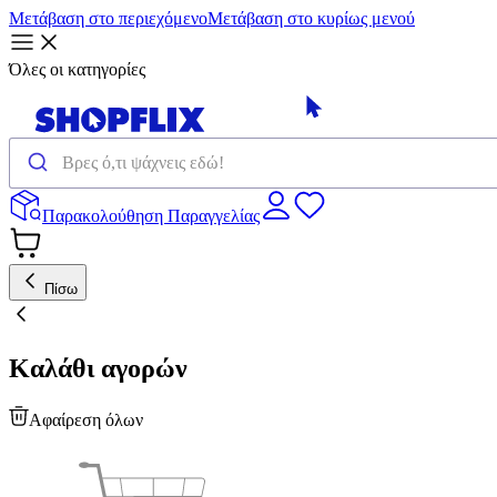
Μετάβαση στο περιεχόμενο
Μετάβαση στο κυρίως μενού
Όλες οι κατηγορίες
Παρακολούθηση Παραγγελίας
Πίσω
Καλάθι αγορών
Αφαίρεση όλων