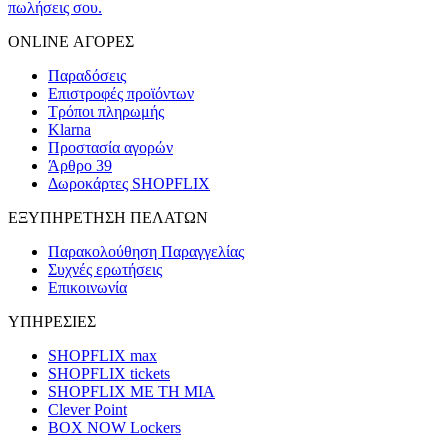
πωλήσεις σου.
ONLINE ΑΓΟΡΕΣ
Παραδόσεις
Επιστροφές προϊόντων
Τρόποι πληρωμής
Klarna
Προστασία αγορών
Άρθρο 39
Δωροκάρτες SHOPFLIX
ΕΞΥΠΗΡΕΤΗΣΗ ΠΕΛΑΤΩΝ
Παρακολούθηση Παραγγελίας
Συχνές ερωτήσεις
Επικοινωνία
ΥΠΗΡΕΣΙΕΣ
SHOPFLIX max
SHOPFLIX tickets
SHOPFLIX ΜΕ ΤΗ ΜΙΑ
Clever Point
BOX NOW Lockers