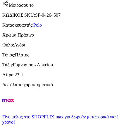
Μοιράσου το
ΚΩΔΙΚΟΣ SKU
:
SF-04264507
Κατασκευαστής
:
Polo
Χρώμα
:
Πράσινο
Φύλο
:
Αγόρι
Τύπος
:
Πλάτης
Τάξη
:
Γυμνασίου - Λυκείου
Λίτρα
:
23 lt
Δες όλα τα χαρακτηριστικά
Γίνε μέλος στο SHOPFLIX max για δωρεάν μεταφορικά για 1
χρόνο!