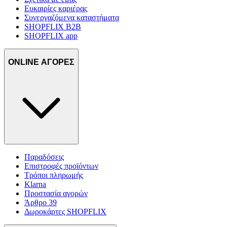
Ευκαιρίες καριέρας
Συνεργαζόμενα καταστήματα
SHOPFLIX B2B
SHOPFLIX app
ONLINE ΑΓΟΡΕΣ
Παραδόσεις
Επιστροφές προϊόντων
Τρόποι πληρωμής
Klarna
Προστασία αγορών
Άρθρο 39
Δωροκάρτες SHOPFLIX