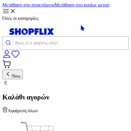
Μετάβαση στο περιεχόμενο
Μετάβαση στο κυρίως μενού
Όλες οι κατηγορίες
Πίσω
Καλάθι αγορών
Αφαίρεση όλων