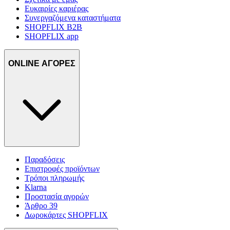
Ευκαιρίες καριέρας
Συνεργαζόμενα καταστήματα
SHOPFLIX B2B
SHOPFLIX app
ONLINE ΑΓΟΡΕΣ
Παραδόσεις
Επιστροφές προϊόντων
Τρόποι πληρωμής
Klarna
Προστασία αγορών
Άρθρο 39
Δωροκάρτες SHOPFLIX