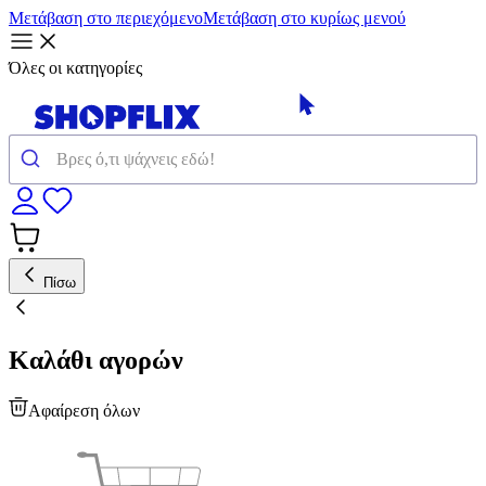
Μετάβαση στο περιεχόμενο
Μετάβαση στο κυρίως μενού
Όλες οι κατηγορίες
Πίσω
Καλάθι αγορών
Αφαίρεση όλων