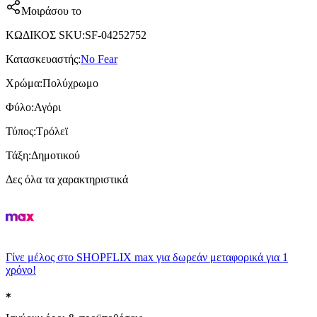
Μοιράσου το
ΚΩΔΙΚΟΣ SKU
:
SF-04252752
Κατασκευαστής
:
No Fear
Χρώμα
:
Πολύχρωμο
Φύλο
:
Αγόρι
Τύπος
:
Τρόλεϊ
Τάξη
:
Δημοτικού
Δες όλα τα χαρακτηριστικά
Γίνε μέλος στο SHOPFLIX max για δωρεάν μεταφορικά για 1
χρόνο!