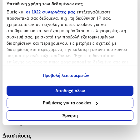
Χαρακτηριστικά
Υπεύθυνη χρήση των δεδομένων σας
Εμείς και
οι 1022 συνεργάτες μας
επεξεργαζόμαστε
Κατασκευαστής
:
προσωπικά σας δεδομένα, π.χ. τη διεύθυνση IP σας,
No Fear
χρησιμοποιώντας τεχνολογία όπως cookies για να
αποθηκεύουμε και να έχουμε πρόσβαση σε πληροφορίες στη
Βασικά Χαρακτηριστικά
συσκευή σας, με σκοπό την προβολή εξατομικευμένων
διαφημίσεων και περιεχομένου, τις μετρήσεις σχετικά με
Χρώμα
:
διαφημίσεις και περιεχόμενο, την καλύτερη εικόνα του κοινού
μας και την ανάπτυξη προϊόντων. Έχετε τη δυνατότητα
Πολύχρωμο
επιλογής ως προς το ποιος χρησιμοποιεί τα δεδομένα σας και
για ποιους σκοπούς.
Φύλο
:
Προβολή λεπτομερειών
Αγόρι
Εάν μας επιτρέπετε, θα θέλαμε επίσης:
Να συλλέξουμε πληροφορίες σχετικά με τη γεωγραφική
Αποδοχή όλων
Τύπος
:
σας τοποθεσία, οι οποίες μπορεί να είναι ακριβείς σε
απόσταση μερικών μέτρων
Τρόλεϊ
Ρυθμίσεις για τα cookies
Να αναγνωρίσουμε τη συσκευή σας σαρώνοντας ενεργά
Τάξη
:
για συγκεκριμένα χαρακτηριστικά (δακτυλικό αποτύπωμα)
Άρνηση
Μάθετε περισσότερα σχετικά με τον τρόπο επεξεργασίας των
Δημοτικού
προσωπικών σας δεδομένων και καθορίστε τις προτιμήσεις σας
στην
ενότητα “Λεπτομέρειες”
. Μπορείτε να αλλάξετε ή να
Διαστάσεις
ανακαλέσετε τη συγκατάθεσή σας ανά πάσα στιγμή από τη