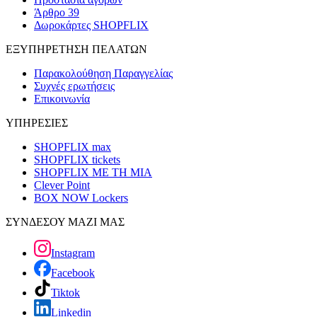
Άρθρο 39
Δωροκάρτες SHOPFLIX
ΕΞΥΠΗΡΕΤΗΣΗ ΠΕΛΑΤΩΝ
Παρακολούθηση Παραγγελίας
Συχνές ερωτήσεις
Επικοινωνία
ΥΠΗΡΕΣΙΕΣ
SHOPFLIX max
SHOPFLIX tickets
SHOPFLIX ΜΕ ΤΗ ΜΙΑ
Clever Point
BOX NOW Lockers
ΣΥΝΔΕΣΟΥ ΜΑΖΙ ΜΑΣ
Instagram
Facebook
Tiktok
Linkedin