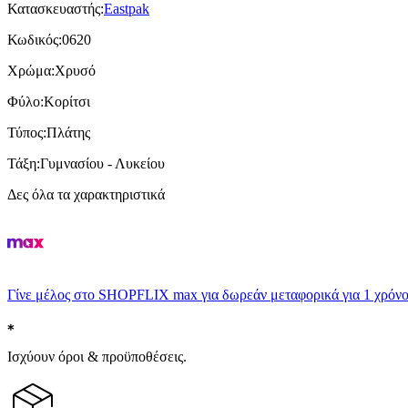
Κατασκευαστής
:
Eastpak
Κωδικός
:
0620
Χρώμα
:
Χρυσό
Φύλο
:
Κορίτσι
Τύπος
:
Πλάτης
Τάξη
:
Γυμνασίου - Λυκείου
Δες όλα τα χαρακτηριστικά
Γίνε μέλος στο SHOPFLIX max για δωρεάν μεταφορικά για 1 χρόνο
Ισχύουν όροι & προϋποθέσεις.