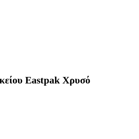
υκείου Eastpak Χρυσό