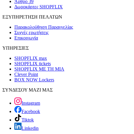
Άρθρο 39
Δωροκάρτες SHOPFLIX
ΕΞΥΠΗΡΕΤΗΣΗ ΠΕΛΑΤΩΝ
Παρακολούθηση Παραγγελίας
Συχνές ερωτήσεις
Επικοινωνία
ΥΠΗΡΕΣΙΕΣ
SHOPFLIX max
SHOPFLIX tickets
SHOPFLIX ΜΕ ΤΗ ΜΙΑ
Clever Point
BOX NOW Lockers
ΣΥΝΔΕΣΟΥ ΜΑΖΙ ΜΑΣ
Instagram
Facebook
Tiktok
Linkedin