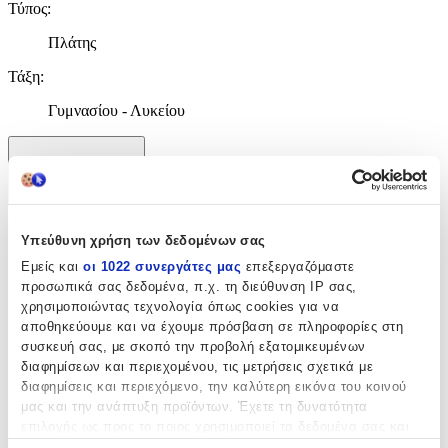
Τύπος
:
Πλάτης
Τάξη
:
Γυμνασίου - Λυκείου
Χαρακτηριστικά
+
Χαρακτηριστικά
Υπεύθυνη χρήση των δεδομένων σας
Εμείς και
οι 1022 συνεργάτες μας
επεξεργαζόμαστε
Κατασκευαστής
:
προσωπικά σας δεδομένα, π.χ. τη διεύθυνση IP σας,
χρησιμοποιώντας τεχνολογία όπως cookies για να
Eastpak
αποθηκεύουμε και να έχουμε πρόσβαση σε πληροφορίες στη
συσκευή σας, με σκοπό την προβολή εξατομικευμένων
Βασικά Χαρακτηριστικά
διαφημίσεων και περιεχομένου, τις μετρήσεις σχετικά με
διαφημίσεις και περιεχόμενο, την καλύτερη εικόνα του κοινού
Χρώμα
:
μας και την ανάπτυξη προϊόντων. Έχετε τη δυνατότητα
Ροζ
επιλογής ως προς το ποιος χρησιμοποιεί τα δεδομένα σας και
για ποιους σκοπούς.