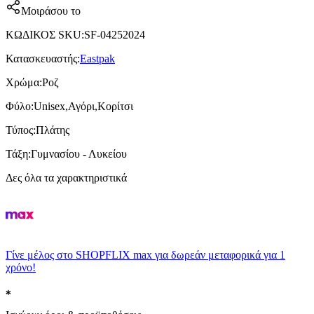
Μοιράσου το
ΚΩΔΙΚΟΣ SKU
:
SF-04252024
Κατασκευαστής
:
Eastpak
Χρώμα
:
Ροζ
Φύλο
:
Unisex,Αγόρι,Κορίτσι
Τύπος
:
Πλάτης
Τάξη
:
Γυμνασίου - Λυκείου
Δες όλα τα χαρακτηριστικά
Γίνε μέλος στο SHOPFLIX max για δωρεάν μεταφορικά για 1
χρόνο!