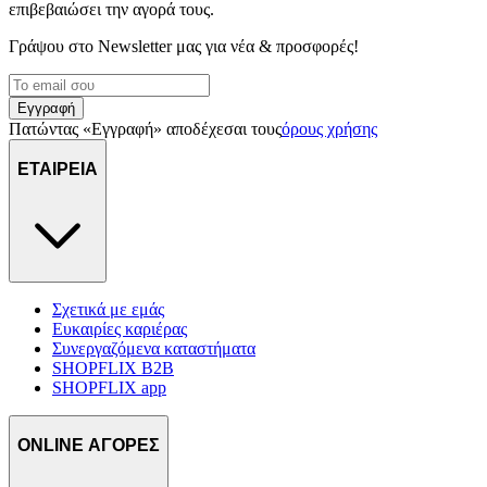
επιβεβαιώσει την αγορά τους.
διαφημίσεις και περιεχόμενο, την καλύτερη εικόνα του κοινού
μας και την ανάπτυξη προϊόντων. Επίσης, κοινοποιούμε
Γράψου στο Νewsletter μας για νέα & προσφορές!
πληροφορίες σχετικά με την από μέρους σας χρήση της
τοποθεσίας μας στους συνεργάτες μέσων κοινωνικής
δικτύωσης, διαφημίσεων και ανάλυσης.
Εγγραφή
Πατώντας «Εγγραφή» αποδέχεσαι τους
όρους χρήσης
ΕΤΑΙΡΕΙΑ
Σχετικά με εμάς
Ευκαιρίες καριέρας
Συνεργαζόμενα καταστήματα
SHOPFLIX B2B
SHOPFLIX app
ONLINE ΑΓΟΡΕΣ