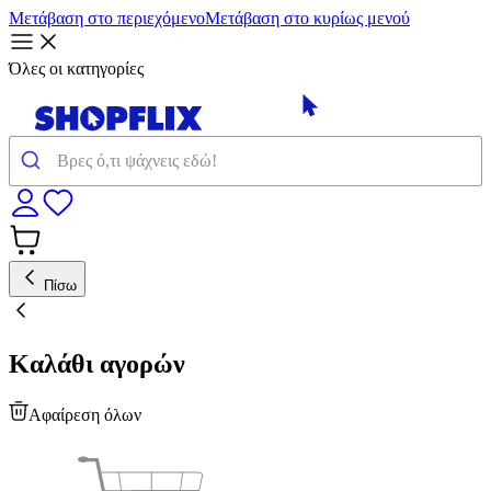
Μετάβαση στο περιεχόμενο
Μετάβαση στο κυρίως μενού
Όλες οι κατηγορίες
Πίσω
Καλάθι αγορών
Αφαίρεση όλων