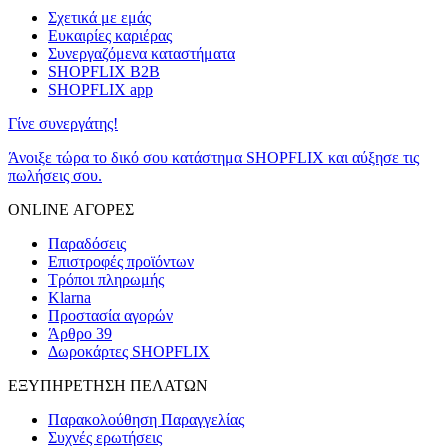
Σχετικά με εμάς
Ευκαιρίες καριέρας
Συνεργαζόμενα καταστήματα
SHOPFLIX B2B
SHOPFLIX app
Γίνε συνεργάτης!
Άνοιξε τώρα το δικό σου κατάστημα SHOPFLIX και αύξησε τις
πωλήσεις σου.
ONLINE ΑΓΟΡΕΣ
Παραδόσεις
Επιστροφές προϊόντων
Τρόποι πληρωμής
Klarna
Προστασία αγορών
Άρθρο 39
Δωροκάρτες SHOPFLIX
ΕΞΥΠΗΡΕΤΗΣΗ ΠΕΛΑΤΩΝ
Παρακολούθηση Παραγγελίας
Συχνές ερωτήσεις