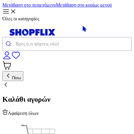
Μετάβαση στο περιεχόμενο
Μετάβαση στο κυρίως μενού
Όλες οι κατηγορίες
Πίσω
Καλάθι αγορών
Αφαίρεση όλων