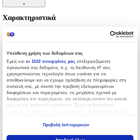
+
Χαρακτηριστικά
Κατασκευαστής
:
Dovo
Αξιολογήσεις
Υπεύθυνη χρήση των δεδομένων σας
Εμείς και
οι 1022 συνεργάτες μας
επεξεργαζόμαστε
Προς το παρόν δεν υπάρχουν άλλες αξιολογήσεις. Όταν
προσωπικά σας δεδομένα, π.χ. τη διεύθυνση IP σας,
προστεθούν, θα εμφανιστούν εδώ.
χρησιμοποιώντας τεχνολογία όπως cookies για να
αποθηκεύουμε και να έχουμε πρόσβαση σε πληροφορίες στη
συσκευή σας, με σκοπό την προβολή εξατομικευμένων
Πώς υπολογίζεται η βαθμολογία
διαφημίσεων και περιεχομένου, τις μετρήσεις σχετικά με
Η τελική βαθμολογία βασίζεται αποκλειστικά σε κριτικές χρηστών
διαφημίσεις και περιεχόμενο, την καλύτερη εικόνα του κοινού
που έχουν πραγματοποιήσει αγορά μέσω SHOPFLIX ή έχουν
μας και την ανάπτυξη προϊόντων. Έχετε τη δυνατότητα
επιβεβαιώσει την αγορά τους.
επιλογής ως προς το ποιος χρησιμοποιεί τα δεδομένα σας και
Γράψου στο Νewsletter μας για νέα & προσφορές!
για ποιους σκοπούς.
Προβολή λεπτομερειών
Εάν μας επιτρέπετε, θα θέλαμε επίσης:
Εγγραφή
Να συλλέξουμε πληροφορίες σχετικά με τη γεωγραφική