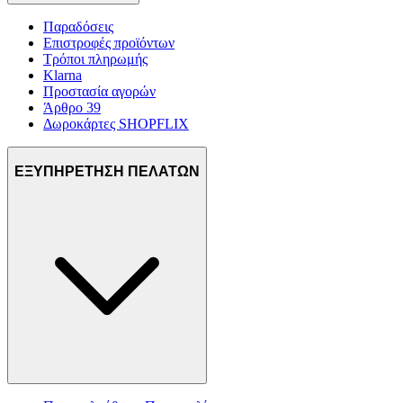
τοποθεσίας μας στους συνεργάτες μέσων κοινωνικής
δικτύωσης, διαφημίσεων και ανάλυσης.
Παραδόσεις
Επιστροφές προϊόντων
Τρόποι πληρωμής
Klarna
Προστασία αγορών
Άρθρο 39
Δωροκάρτες SHOPFLIX
ΕΞΥΠΗΡΕΤΗΣΗ ΠΕΛΑΤΩΝ