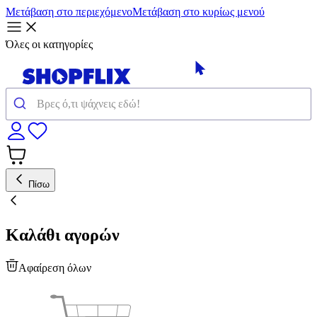
Μετάβαση στο περιεχόμενο
Μετάβαση στο κυρίως μενού
Όλες οι κατηγορίες
Πίσω
Καλάθι αγορών
Αφαίρεση όλων