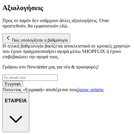
να έχουμε πρόσβαση σε πληροφορίες στη συσκευή σας, με σκοπό
Αξιολογήσεις
την προβολή εξατομικευμένων διαφημίσεων και περιεχομένου, τις
μετρήσεις σχετικά με διαφημίσεις και περιεχόμενο, την καλύτερη
Προς το παρόν δεν υπάρχουν άλλες αξιολογήσεις. Όταν
εικόνα του κοινού μας και την ανάπτυξη προϊόντων. Επίσης,
προστεθούν, θα εμφανιστούν εδώ.
κοινοποιούμε πληροφορίες σχετικά με την από μέρους σας χρήση τ
τοποθεσίας μας στους συνεργάτες μέσων κοινωνικής δικτύωσης,
Πώς υπολογίζεται η βαθμολογία
διαφημίσεων και ανάλυσης.
Η τελική βαθμολογία βασίζεται αποκλειστικά σε κριτικές χρηστών
που έχουν πραγματοποιήσει αγορά μέσω SHOPFLIX ή έχουν
επιβεβαιώσει την αγορά τους.
Γράψου στο Νewsletter μας για νέα & προσφορές!
Εγγραφή
Πατώντας «Εγγραφή» αποδέχεσαι τους
όρους χρήσης
ΕΤΑΙΡΕΙΑ