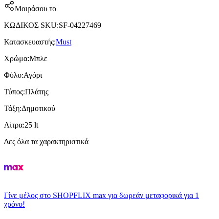
Μοιράσου το
ΚΩΔΙΚΟΣ SKU
:
SF-04227469
Κατασκευαστής
:
Must
Χρώμα
:
Μπλε
Φύλο
:
Αγόρι
Τύπος
:
Πλάτης
Τάξη
:
Δημοτικού
Λίτρα
:
25 lt
Δες όλα τα χαρακτηριστικά
Γίνε μέλος στο SHOPFLIX max για δωρεάν μεταφορικά για 1
χρόνο!