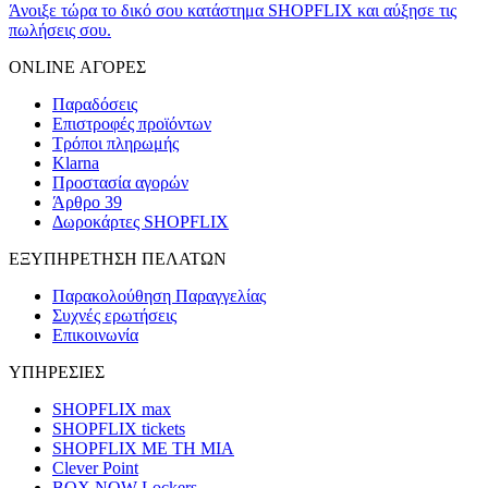
Άνοιξε τώρα το δικό σου κατάστημα SHOPFLIX και αύξησε τις
πωλήσεις σου.
ONLINE ΑΓΟΡΕΣ
Παραδόσεις
Επιστροφές προϊόντων
Τρόποι πληρωμής
Klarna
Προστασία αγορών
Άρθρο 39
Δωροκάρτες SHOPFLIX
ΕΞΥΠΗΡΕΤΗΣΗ ΠΕΛΑΤΩΝ
Παρακολούθηση Παραγγελίας
Συχνές ερωτήσεις
Επικοινωνία
ΥΠΗΡΕΣΙΕΣ
SHOPFLIX max
SHOPFLIX tickets
SHOPFLIX ΜΕ ΤΗ ΜΙΑ
Clever Point
BOX NOW Lockers