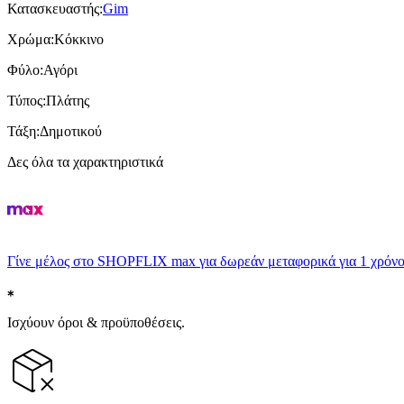
Κατασκευαστής
:
Gim
Χρώμα
:
Κόκκινο
Φύλο
:
Αγόρι
Τύπος
:
Πλάτης
Τάξη
:
Δημοτικού
Δες όλα τα χαρακτηριστικά
Γίνε μέλος στο SHOPFLIX max για δωρεάν μεταφορικά για 1 χρόνο
Ισχύουν όροι & προϋποθέσεις.