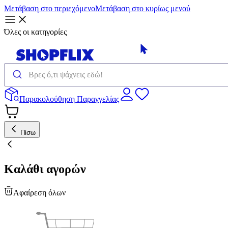
Μετάβαση στο περιεχόμενο
Μετάβαση στο κυρίως μενού
Όλες οι κατηγορίες
Παρακολούθηση Παραγγελίας
Πίσω
Καλάθι αγορών
Αφαίρεση όλων