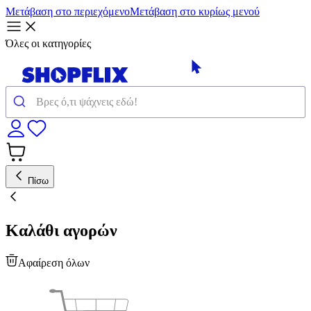
Μετάβαση στο περιεχόμενο
Μετάβαση στο κυρίως μενού
Όλες οι κατηγορίες
Πίσω
Καλάθι αγορών
Αφαίρεση όλων