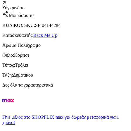
Σύγκρινέ το
Μοιράσου το
ΚΩΔΙΚΟΣ SKU
:
SF-04144284
Κατασκευαστής
:
Back Me Up
Χρώμα
:
Πολύχρωμο
Φύλο
:
Κορίτσι
Τύπος
:
Τρόλεϊ
Τάξη
:
Δημοτικού
Δες όλα τα χαρακτηριστικά
Γίνε μέλος στο SHOPFLIX max για δωρεάν μεταφορικά για 1
χρόνο!