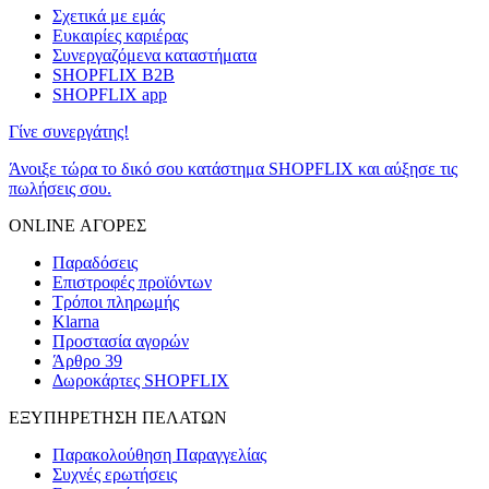
Σχετικά με εμάς
Ευκαιρίες καριέρας
Συνεργαζόμενα καταστήματα
SHOPFLIX B2B
SHOPFLIX app
Γίνε συνεργάτης!
Άνοιξε τώρα το δικό σου κατάστημα SHOPFLIX και αύξησε τις
πωλήσεις σου.
ONLINE ΑΓΟΡΕΣ
Παραδόσεις
Επιστροφές προϊόντων
Τρόποι πληρωμής
Klarna
Προστασία αγορών
Άρθρο 39
Δωροκάρτες SHOPFLIX
ΕΞΥΠΗΡΕΤΗΣΗ ΠΕΛΑΤΩΝ
Παρακολούθηση Παραγγελίας
Συχνές ερωτήσεις