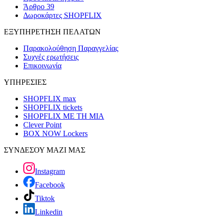
Άρθρο 39
Δωροκάρτες SHOPFLIX
ΕΞΥΠΗΡΕΤΗΣΗ ΠΕΛΑΤΩΝ
Παρακολούθηση Παραγγελίας
Συχνές ερωτήσεις
Επικοινωνία
ΥΠΗΡΕΣΙΕΣ
SHOPFLIX max
SHOPFLIX tickets
SHOPFLIX ΜΕ ΤΗ ΜΙΑ
Clever Point
BOX NOW Lockers
ΣΥΝΔΕΣΟΥ ΜΑΖΙ ΜΑΣ
Instagram
Facebook
Tiktok
Linkedin