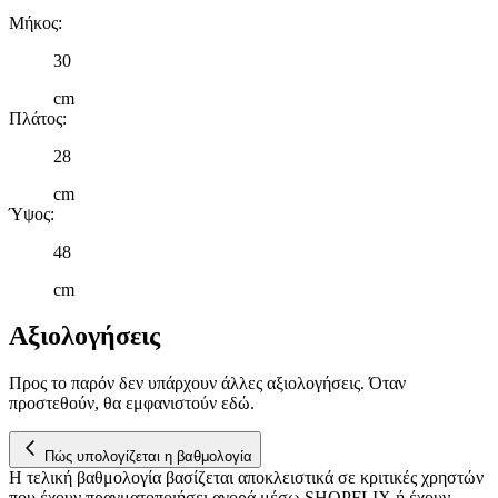
διαφημίσεις και περιεχόμενο, την καλύτερη εικόνα του κοινού
Μήκος
:
μας και την ανάπτυξη προϊόντων. Επίσης, κοινοποιούμε
πληροφορίες σχετικά με την από μέρους σας χρήση της
30
τοποθεσίας μας στους συνεργάτες μέσων κοινωνικής
cm
δικτύωσης, διαφημίσεων και ανάλυσης.
Πλάτος
:
28
cm
Ύψος
:
48
cm
Αξιολογήσεις
Προς το παρόν δεν υπάρχουν άλλες αξιολογήσεις. Όταν
προστεθούν, θα εμφανιστούν εδώ.
Πώς υπολογίζεται η βαθμολογία
Η τελική βαθμολογία βασίζεται αποκλειστικά σε κριτικές χρηστών
που έχουν πραγματοποιήσει αγορά μέσω SHOPFLIX ή έχουν