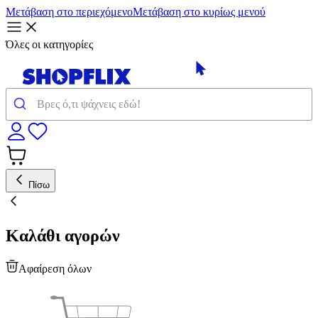
Μετάβαση στο περιεχόμενο
Μετάβαση στο κυρίως μενού
Όλες οι κατηγορίες
Πίσω
Καλάθι αγορών
Αφαίρεση όλων