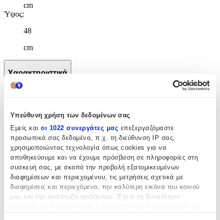
cm
Ύψος
:
48
cm
Χαρακτηριστικά
+
Χαρακτηριστικά
Υπεύθυνη χρήση των δεδομένων σας
Εμείς και
οι 1022 συνεργάτες μας
επεξεργαζόμαστε
Κατασκευαστής
:
προσωπικά σας δεδομένα, π.χ. τη διεύθυνση IP σας,
Back Me Up
χρησιμοποιώντας τεχνολογία όπως cookies για να
αποθηκεύουμε και να έχουμε πρόσβαση σε πληροφορίες στη
Βασικά Χαρακτηριστικά
συσκευή σας, με σκοπό την προβολή εξατομικευμένων
διαφημίσεων και περιεχομένου, τις μετρήσεις σχετικά με
Χρώμα
:
διαφημίσεις και περιεχόμενο, την καλύτερη εικόνα του κοινού
μας και την ανάπτυξη προϊόντων. Έχετε τη δυνατότητα
Πράσινο
επιλογής ως προς το ποιος χρησιμοποιεί τα δεδομένα σας και
για ποιους σκοπούς.
Φύλο
: