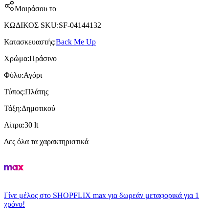
Μοιράσου το
ΚΩΔΙΚΟΣ SKU
:
SF-04144132
Κατασκευαστής
:
Back Me Up
Χρώμα
:
Πράσινο
Φύλο
:
Αγόρι
Τύπος
:
Πλάτης
Τάξη
:
Δημοτικού
Λίτρα
:
30 lt
Δες όλα τα χαρακτηριστικά
Γίνε μέλος στο SHOPFLIX max για δωρεάν μεταφορικά για 1
χρόνο!