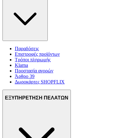
Παραδόσεις
Επιστροφές προϊόντων
Τρόποι πληρωμής
Klarna
Προστασία αγορών
Άρθρο 39
Δωροκάρτες SHOPFLIX
ΕΞΥΠΗΡΕΤΗΣΗ ΠΕΛΑΤΩΝ