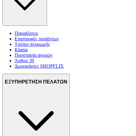
Παραδόσεις
Επιστροφές προϊόντων
Τρόποι πληρωμής
Klarna
Προστασία αγορών
Άρθρο 39
Δωροκάρτες SHOPFLIX
ΕΞΥΠΗΡΕΤΗΣΗ ΠΕΛΑΤΩΝ