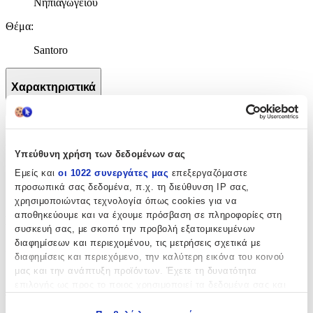
Νηπιαγωγείου
Θέμα
:
Santoro
Χαρακτηριστικά
+
Χαρακτηριστικά
Υπεύθυνη χρήση των δεδομένων σας
Κατασκευαστής
:
Εμείς και
οι 1022 συνεργάτες μας
επεξεργαζόμαστε
προσωπικά σας δεδομένα, π.χ. τη διεύθυνση IP σας,
Santoro
χρησιμοποιώντας τεχνολογία όπως cookies για να
αποθηκεύουμε και να έχουμε πρόσβαση σε πληροφορίες στη
Βασικά Χαρακτηριστικά
συσκευή σας, με σκοπό την προβολή εξατομικευμένων
διαφημίσεων και περιεχομένου, τις μετρήσεις σχετικά με
Χρώμα
:
διαφημίσεις και περιεχόμενο, την καλύτερη εικόνα του κοινού
μας και την ανάπτυξη προϊόντων. Έχετε τη δυνατότητα
Μοβ
επιλογής ως προς το ποιος χρησιμοποιεί τα δεδομένα σας και
Φύλο
:
για ποιους σκοπούς.