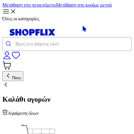
Μετάβαση στο περιεχόμενο
Μετάβαση στο κυρίως μενού
Όλες οι κατηγορίες
Πίσω
Καλάθι αγορών
Αφαίρεση όλων