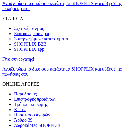
Άνοιξε τώρα το δικό σου κατάστημα SHOPFLIX και αύξησε τις
πωλήσεις σου.
ΕΤΑΙΡΕΙΑ
Σχετικά με εμάς
Ευκαιρίες καριέρας
Συνεργαζόμενα καταστήματα
SHOPFLIX B2B
SHOPFLIX app
Γίνε συνεργάτης!
Άνοιξε τώρα το δικό σου κατάστημα SHOPFLIX και αύξησε τις
πωλήσεις σου.
ONLINE ΑΓΟΡΕΣ
Παραδόσεις
Επιστροφές προϊόντων
Τρόποι πληρωμής
Klarna
Προστασία αγορών
Άρθρο 39
Δωροκάρτες SHOPFLIX