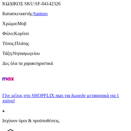
ΚΩΔΙΚΟΣ SKU
:
SF-04142326
Κατασκευαστής
:
Santoro
Χρώμα
:
Μοβ
Φύλο
:
Κορίτσι
Τύπος
:
Πλάτης
Τάξη
:
Νηπιαγωγείου
Δες όλα τα χαρακτηριστικά
Γίνε μέλος στο SHOPFLIX max για δωρεάν μεταφορικά για 1
χρόνο!
Ισχύουν όροι & προϋποθέσεις.