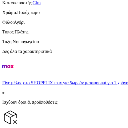
Κατασκευαστής
:
Gim
Χρώμα
:
Πολύχρωμο
Φύλο
:
Αγόρι
Τύπος
:
Πλάτης
Τάξη
:
Νηπιαγωγείου
Δες όλα τα χαρακτηριστικά
Γίνε μέλος στο SHOPFLIX max για δωρεάν μεταφορικά για 1 χρόνο
Ισχύουν όροι & προϋποθέσεις.