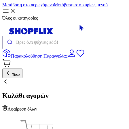
Μετάβαση στο περιεχόμενο
Μετάβαση στο κυρίως μενού
Όλες οι κατηγορίες
Παρακολούθηση Παραγγελίας
Πίσω
Καλάθι αγορών
Αφαίρεση όλων