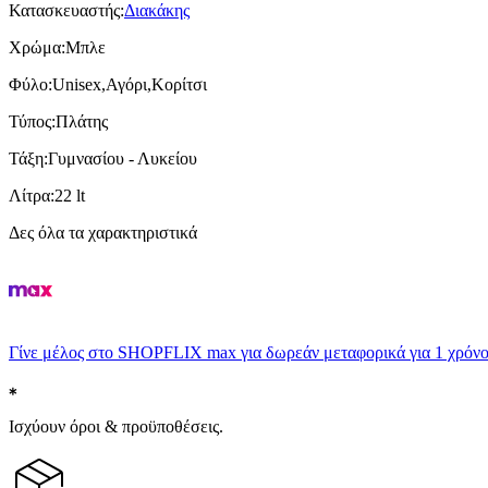
Κατασκευαστής
:
Διακάκης
Χρώμα
:
Μπλε
Φύλο
:
Unisex,Αγόρι,Κορίτσι
Τύπος
:
Πλάτης
Τάξη
:
Γυμνασίου - Λυκείου
Λίτρα
:
22 lt
Δες όλα τα χαρακτηριστικά
Γίνε μέλος στο SHOPFLIX max για δωρεάν μεταφορικά για 1 χρόνο
Ισχύουν όροι & προϋποθέσεις.