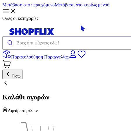
Μετάβαση στο περιεχόμενο
Μετάβαση στο κυρίως μενού
Όλες οι κατηγορίες
Παρακολούθηση Παραγγελίας
Πίσω
Καλάθι αγορών
Αφαίρεση όλων