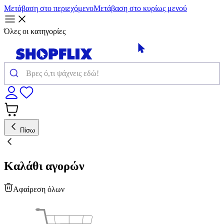
Μετάβαση στο περιεχόμενο
Μετάβαση στο κυρίως μενού
Όλες οι κατηγορίες
Πίσω
Καλάθι αγορών
Αφαίρεση όλων