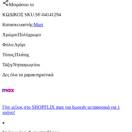
Μοιράσου το
ΚΩΔΙΚΟΣ SKU
:
SF-04141294
Κατασκευαστής
:
Must
Χρώμα
:
Πολύχρωμο
Φύλο
:
Αγόρι
Τύπος
:
Πλάτης
Τάξη
:
Νηπιαγωγείου
Δες όλα τα χαρακτηριστικά
Γίνε μέλος στο SHOPFLIX max για δωρεάν μεταφορικά για 1
χρόνο!