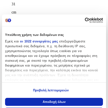
31
cm
Χαρακτηριστικά
+
Υπεύθυνη χρήση των δεδομένων σας
Εμείς και
οι 1022 συνεργάτες μας
επεξεργαζόμαστε
Χαρακτηριστικά
προσωπικά σας δεδομένα, π.χ. τη διεύθυνση IP σας,
χρησιμοποιώντας τεχνολογία όπως cookies για να
Κατασκευαστής
:
αποθηκεύουμε και να έχουμε πρόσβαση σε πληροφορίες στη
συσκευή σας, με σκοπό την προβολή εξατομικευμένων
Must
διαφημίσεων και περιεχομένου, τις μετρήσεις σχετικά με
Βασικά Χαρακτηριστικά
διαφημίσεις και περιεχόμενο, την καλύτερη εικόνα του κοινού
μας και την ανάπτυξη προϊόντων. Έχετε τη δυνατότητα
επιλογής ως προς το ποιος χρησιμοποιεί τα δεδομένα σας και
Χρώμα
:
για ποιους σκοπούς.
Πολύχρωμο
Προβολή λεπτομερειών
Εάν μας επιτρέπετε, θα θέλαμε επίσης:
Φύλο
:
Να συλλέξουμε πληροφορίες σχετικά με τη γεωγραφική
Αποδοχή όλων
Αγόρι
σας τοποθεσία, οι οποίες μπορεί να είναι ακριβείς σε