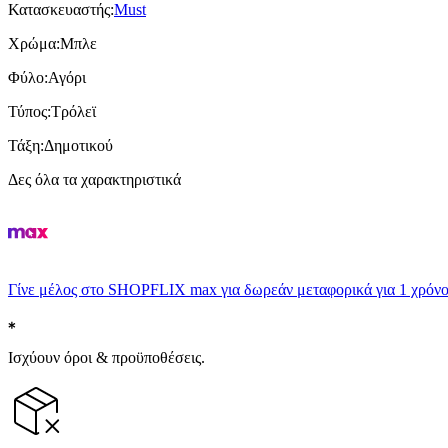
Κατασκευαστής
:
Must
Χρώμα
:
Μπλε
Φύλο
:
Αγόρι
Τύπος
:
Τρόλεϊ
Τάξη
:
Δημοτικού
Δες όλα τα χαρακτηριστικά
Γίνε μέλος στο SHOPFLIX max για δωρεάν μεταφορικά για 1 χρόνο
Ισχύουν όροι & προϋποθέσεις.