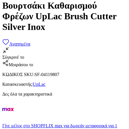
Βουρτσάκι Καθαρισμού
Φρέζων UpLac Brush Cutter
Silver Inox
Αγαπημένα
Σύγκρινέ το
Μοιράσου το
ΚΩΔΙΚΟΣ SKU
:
SF-04119807
Κατασκευαστής
:
UpLac
Δες όλα τα χαρακτηριστικά
Γίνε μέλος στο SHOPFLIX max για δωρεάν μεταφορικά για 1