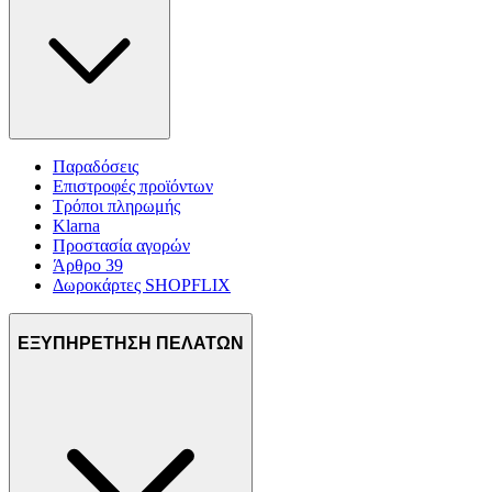
Παραδόσεις
Επιστροφές προϊόντων
Τρόποι πληρωμής
Klarna
Προστασία αγορών
Άρθρο 39
Δωροκάρτες SHOPFLIX
ΕΞΥΠΗΡΕΤΗΣΗ ΠΕΛΑΤΩΝ