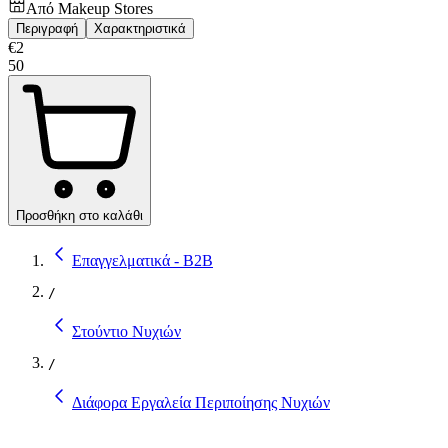
Από
Makeup Stores
Περιγραφή
Χαρακτηριστικά
€
2
50
Προσθήκη στο καλάθι
Επαγγελματικά - B2B
/
Στούντιο Νυχιών
/
Διάφορα Εργαλεία Περιποίησης Νυχιών