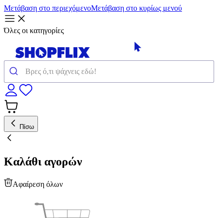
Μετάβαση στο περιεχόμενο
Μετάβαση στο κυρίως μενού
Όλες οι κατηγορίες
Πίσω
Καλάθι αγορών
Αφαίρεση όλων