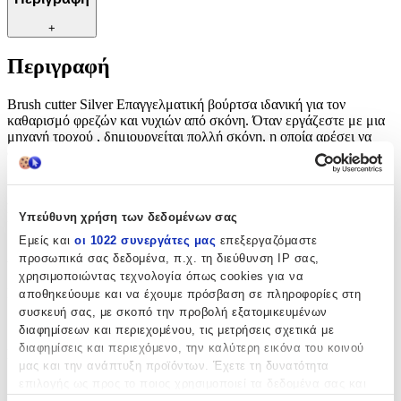
+
Περιγραφή
Brush cutter Silver Επαγγελματική βούρτσα ιδανική για τον
καθαρισμό φρεζών και νυχιών από σκόνη. Όταν εργάζεστε με μια
μηχανή τροχού , δημιουργείται πολλή σκόνη, η οποία αρέσει να
συσσωρεύεται στα αυλάκια των χρησιμοποιημένων φρεζών. Η
βούρτσα θα διατηρήσει την καθαριότητα, θα αφαιρέσει τη σκόνη
και τη βρωμιά από δύσκολα προσβάσιμα μέρη. Κόπτης μόνο για
επαγγελματική χρήση. Ταιριάζει σε όλα τα μηχανήματα τροχού.
Που χρησιμοποιείται για: καθαρισμός φρεζών καθαρισμός νυχιών
Υπεύθυνη χρήση των δεδομένων σας
Εμείς και
οι 1022 συνεργάτες μας
επεξεργαζόμαστε
Χαρακτηριστικά
προσωπικά σας δεδομένα, π.χ. τη διεύθυνση IP σας,
χρησιμοποιώντας τεχνολογία όπως cookies για να
Inox
:
αποθηκεύουμε και να έχουμε πρόσβαση σε πληροφορίες στη
συσκευή σας, με σκοπό την προβολή εξατομικευμένων
Ναι
διαφημίσεων και περιεχομένου, τις μετρήσεις σχετικά με
διαφημίσεις και περιεχόμενο, την καλύτερη εικόνα του κοινού
Κατασκευαστής
:
μας και την ανάπτυξη προϊόντων. Έχετε τη δυνατότητα
επιλογής ως προς το ποιος χρησιμοποιεί τα δεδομένα σας και
UpLac