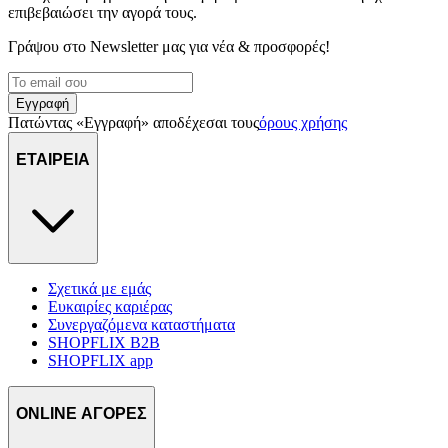
επιβεβαιώσει την αγορά τους.
διαφημίσεις και περιεχόμενο, την καλύτερη εικόνα του κοινού
μας και την ανάπτυξη προϊόντων. Επίσης, κοινοποιούμε
Γράψου στο Νewsletter μας για νέα & προσφορές!
πληροφορίες σχετικά με την από μέρους σας χρήση της
τοποθεσίας μας στους συνεργάτες μέσων κοινωνικής
δικτύωσης, διαφημίσεων και ανάλυσης.
Εγγραφή
Πατώντας «Εγγραφή» αποδέχεσαι τους
όρους χρήσης
ΕΤΑΙΡΕΙΑ
Σχετικά με εμάς
Ευκαιρίες καριέρας
Συνεργαζόμενα καταστήματα
SHOPFLIX B2B
SHOPFLIX app
ONLINE ΑΓΟΡΕΣ