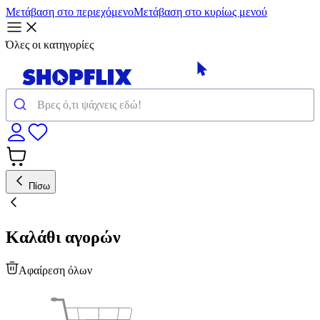
Μετάβαση στο περιεχόμενο
Μετάβαση στο κυρίως μενού
Όλες οι κατηγορίες
Πίσω
Καλάθι αγορών
Αφαίρεση όλων