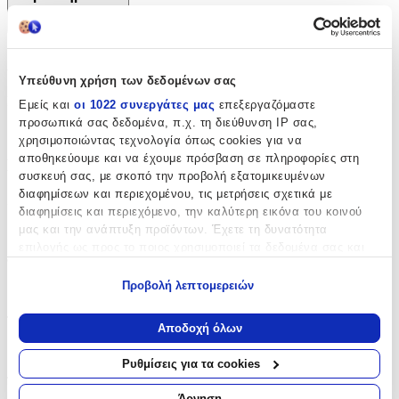
+
Χαρακτηριστικά
Υπεύθυνη χρήση των δεδομένων σας
Κατασκευαστής
:
Εμείς και
οι 1022 συνεργάτες μας
επεξεργαζόμαστε
προσωπικά σας δεδομένα, π.χ. τη διεύθυνση IP σας,
Maui & Sons
χρησιμοποιώντας τεχνολογία όπως cookies για να
αποθηκεύουμε και να έχουμε πρόσβαση σε πληροφορίες στη
Βασικά Χαρακτηριστικά
συσκευή σας, με σκοπό την προβολή εξατομικευμένων
διαφημίσεων και περιεχομένου, τις μετρήσεις σχετικά με
Χρώμα
:
διαφημίσεις και περιεχόμενο, την καλύτερη εικόνα του κοινού
μας και την ανάπτυξη προϊόντων. Έχετε τη δυνατότητα
Πολύχρωμο
επιλογής ως προς το ποιος χρησιμοποιεί τα δεδομένα σας και
Φύλο
:
για ποιους σκοπούς.
Προβολή λεπτομερειών
Κορίτσι
Εάν μας επιτρέπετε, θα θέλαμε επίσης:
Τύπος
:
Να συλλέξουμε πληροφορίες σχετικά με τη γεωγραφική
Αποδοχή όλων
σας τοποθεσία, οι οποίες μπορεί να είναι ακριβείς σε
Πλάτης
απόσταση μερικών μέτρων
Ρυθμίσεις για τα cookies
Να αναγνωρίσουμε τη συσκευή σας σαρώνοντας ενεργά
Τάξη
:
για συγκεκριμένα χαρακτηριστικά (δακτυλικό αποτύπωμα)
Άρνηση