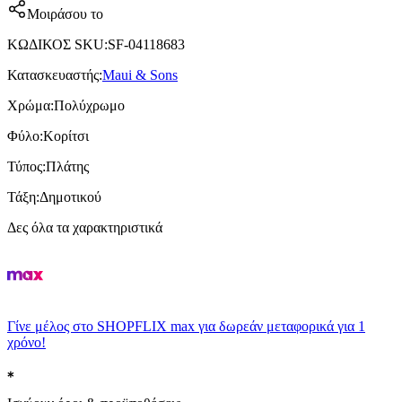
Μοιράσου το
ΚΩΔΙΚΟΣ SKU
:
SF-04118683
Κατασκευαστής
:
Maui & Sons
Χρώμα
:
Πολύχρωμο
Φύλο
:
Κορίτσι
Τύπος
:
Πλάτης
Τάξη
:
Δημοτικού
Δες όλα τα χαρακτηριστικά
Γίνε μέλος στο SHOPFLIX max για δωρεάν μεταφορικά για 1
χρόνο!