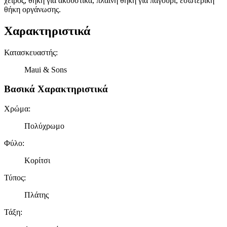
χειρός, θήκη για ακουστικά, πλαινή θήκη για παγούρι, εσωτερική
θήκη οργάνωσης.
Χαρακτηριστικά
Κατασκευαστής
:
Maui & Sons
Βασικά Χαρακτηριστικά
Χρώμα
:
Πολύχρωμο
Φύλο
:
Κορίτσι
Τύπος
:
Πλάτης
Τάξη
: