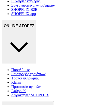
Ευκαιρίες καριέρας
Συνεργαζόμενα καταστήματα
SHOPFLIX B2B
SHOPFLIX app
ONLINE ΑΓΟΡΕΣ
Παραδόσεις
Επιστροφές προϊόντων
Τρόποι πληρωμής
Klarna
Προστασία αγορών
Άρθρο 39
Δωροκάρτες SHOPFLIX