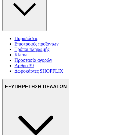
Παραδόσεις
Επιστροφές προϊόντων
Τρόποι πληρωμής
Klarna
Προστασία αγορών
Άρθρο 39
Δωροκάρτες SHOPFLIX
ΕΞΥΠΗΡΕΤΗΣΗ ΠΕΛΑΤΩΝ