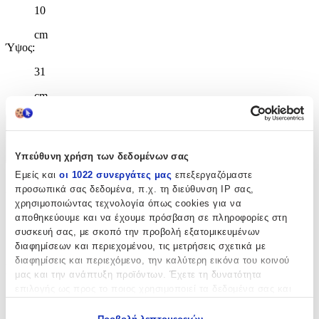
10
cm
Ύψος
:
31
cm
Χαρακτηριστικά
Υπεύθυνη χρήση των δεδομένων σας
+
Εμείς και
οι 1022 συνεργάτες μας
επεξεργαζόμαστε
Χαρακτηριστικά
προσωπικά σας δεδομένα, π.χ. τη διεύθυνση IP σας,
χρησιμοποιώντας τεχνολογία όπως cookies για να
Κατασκευαστής
:
αποθηκεύουμε και να έχουμε πρόσβαση σε πληροφορίες στη
συσκευή σας, με σκοπό την προβολή εξατομικευμένων
Gim
διαφημίσεων και περιεχομένου, τις μετρήσεις σχετικά με
διαφημίσεις και περιεχόμενο, την καλύτερη εικόνα του κοινού
Βασικά Χαρακτηριστικά
μας και την ανάπτυξη προϊόντων. Έχετε τη δυνατότητα
επιλογής ως προς το ποιος χρησιμοποιεί τα δεδομένα σας και
Χρώμα
:
για ποιους σκοπούς.