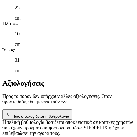
μας και την ανάπτυξη προϊόντων. Επίσης, κοινοποιούμε
25
πληροφορίες σχετικά με την από μέρους σας χρήση της
τοποθεσίας μας στους συνεργάτες μέσων κοινωνικής
cm
Πλάτος
:
δικτύωσης, διαφημίσεων και ανάλυσης.
10
cm
Ύψος
:
31
cm
Αξιολογήσεις
Προς το παρόν δεν υπάρχουν άλλες αξιολογήσεις. Όταν
προστεθούν, θα εμφανιστούν εδώ.
Πώς υπολογίζεται η βαθμολογία
Η τελική βαθμολογία βασίζεται αποκλειστικά σε κριτικές χρηστών
που έχουν πραγματοποιήσει αγορά μέσω SHOPFLIX ή έχουν
επιβεβαιώσει την αγορά τους.