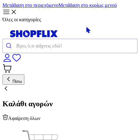
Μετάβαση στο περιεχόμενο
Μετάβαση στο κυρίως μενού
Όλες οι κατηγορίες
Πίσω
Καλάθι αγορών
Αφαίρεση όλων