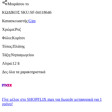
Μοιράσου το
ΚΩΔΙΚΟΣ SKU
:
SF-04118646
Κατασκευαστής
:
Gim
Χρώμα
:
Ροζ
Φύλο
:
Κορίτσι
Τύπος
:
Πλάτης
Τάξη
:
Νηπιαγωγείου
Λίτρα
:
12 lt
Δες όλα τα χαρακτηριστικά
Γίνε μέλος στο SHOPFLIX max για δωρεάν μεταφορικά για 1
χρόνο!