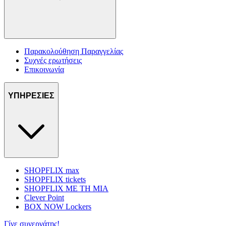
Παρακολούθηση Παραγγελίας
Συχνές ερωτήσεις
Επικοινωνία
ΥΠΗΡΕΣΙΕΣ
SHOPFLIX max
SHOPFLIX tickets
SHOPFLIX ΜΕ ΤΗ ΜΙΑ
Clever Point
BOX NOW Lockers
Γίνε συνεργάτης!