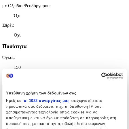
με Οξείδιο Ψευδάργυρου
:
Όχι
Σπρέι
:
Όχι
Ποσότητα
Όγκος
:
150
ml
Χαρακτηριστικά
Υπεύθυνη χρήση των δεδομένων σας
Εμείς και
οι 1022 συνεργάτες μας
επεξεργαζόμαστε
+
προσωπικά σας δεδομένα, π.χ. τη διεύθυνση IP σας,
χρησιμοποιώντας τεχνολογία όπως cookies για να
Χαρακτηριστικά
αποθηκεύουμε και να έχουμε πρόσβαση σε πληροφορίες στη
συσκευή σας, με σκοπό την προβολή εξατομικευμένων
Κατασκευαστής
: