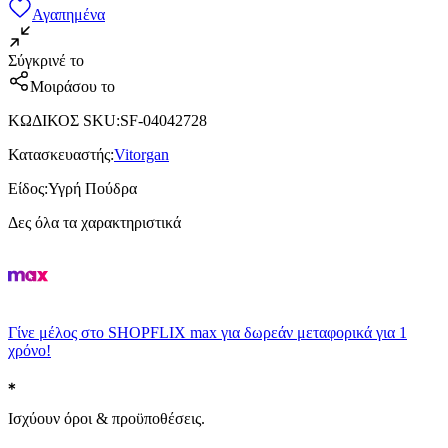
Αγαπημένα
Σύγκρινέ το
Μοιράσου το
ΚΩΔΙΚΟΣ SKU
:
SF-04042728
Κατασκευαστής
:
Vitorgan
Είδος
:
Υγρή Πούδρα
Δες όλα τα χαρακτηριστικά
Γίνε μέλος στο SHOPFLIX max για δωρεάν μεταφορικά για 1
χρόνο!
Ισχύουν όροι & προϋποθέσεις.