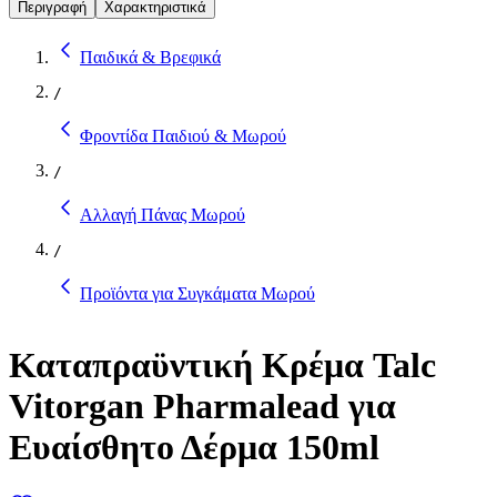
Περιγραφή
Χαρακτηριστικά
Παιδικά & Βρεφικά
/
Φροντίδα Παιδιού & Μωρού
/
Αλλαγή Πάνας Μωρού
/
Προϊόντα για Συγκάματα Μωρού
Καταπραϋντική Κρέμα Talc
Vitorgan Pharmalead για
Ευαίσθητο Δέρμα 150ml