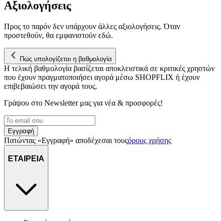
μας επεξεργαζόμαστε προσωπικά σας δεδομένα, π.χ. τη
Αξιολογήσεις
διεύθυνση IP σας, χρησιμοποιώντας τεχνολογία όπως cookies
για να αποθηκεύουμε και να έχουμε πρόσβαση σε πληροφορίες
Προς το παρόν δεν υπάρχουν άλλες αξιολογήσεις. Όταν
στη συσκευή σας, με σκοπό την προβολή εξατομικευμένων
προστεθούν, θα εμφανιστούν εδώ.
διαφημίσεων και περιεχομένου, τις μετρήσεις σχετικά με
διαφημίσεις και περιεχόμενο, την καλύτερη εικόνα του κοινού
Πώς υπολογίζεται η βαθμολογία
μας και την ανάπτυξη προϊόντων. Επίσης, κοινοποιούμε
Η τελική βαθμολογία βασίζεται αποκλειστικά σε κριτικές χρηστών
πληροφορίες σχετικά με την από μέρους σας χρήση της
που έχουν πραγματοποιήσει αγορά μέσω SHOPFLIX ή έχουν
τοποθεσίας μας στους συνεργάτες μέσων κοινωνικής
επιβεβαιώσει την αγορά τους.
δικτύωσης, διαφημίσεων και ανάλυσης.
Γράψου στο Νewsletter μας για νέα & προσφορές!
Εγγραφή
Πατώντας «Εγγραφή» αποδέχεσαι τους
όρους χρήσης
ΕΤΑΙΡΕΙΑ