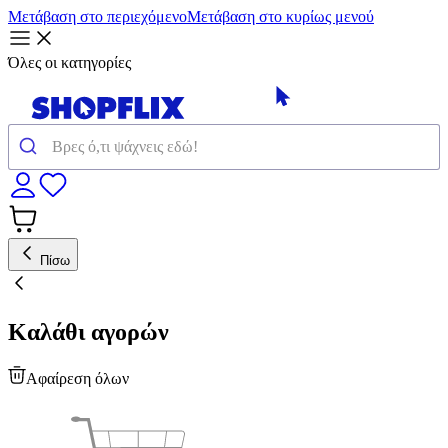
Μετάβαση στο περιεχόμενο
Μετάβαση στο κυρίως μενού
Όλες οι κατηγορίες
Πίσω
Καλάθι αγορών
Αφαίρεση όλων