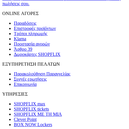
πωλήσεις σου.
ONLINE ΑΓΟΡΕΣ
Παραδόσεις
Επιστροφές προϊόντων
Τρόποι πληρωμής
Klarna
Προστασία αγορών
Άρθρο 39
Δωροκάρτες SHOPFLIX
ΕΞΥΠΗΡΕΤΗΣΗ ΠΕΛΑΤΩΝ
Παρακολούθηση Παραγγελίας
Συχνές ερωτήσεις
Επικοινωνία
ΥΠΗΡΕΣΙΕΣ
SHOPFLIX max
SHOPFLIX tickets
SHOPFLIX ΜΕ ΤΗ ΜΙΑ
Clever Point
BOX NOW Lockers