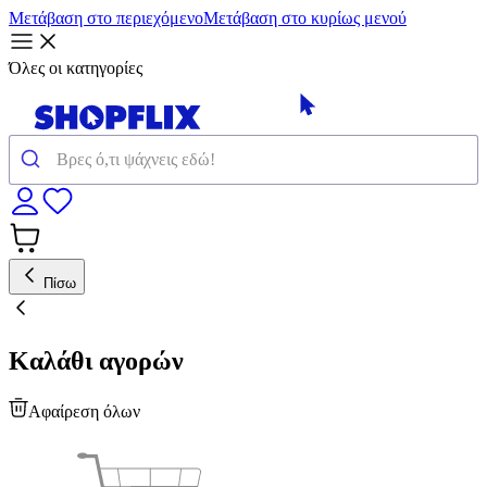
Μετάβαση στο περιεχόμενο
Μετάβαση στο κυρίως μενού
Όλες οι κατηγορίες
Πίσω
Καλάθι αγορών
Αφαίρεση όλων