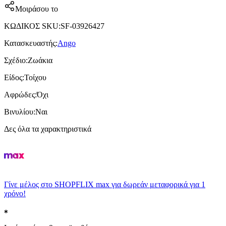
Μοιράσου το
ΚΩΔΙΚΟΣ SKU
:
SF-03926427
Κατασκευαστής
:
Ango
Σχέδιο
:
Ζωάκια
Είδος
:
Τοίχου
Αφρώδες
:
Όχι
Βινυλίου
:
Ναι
Δες όλα τα χαρακτηριστικά
Γίνε μέλος στο SHOPFLIX max για δωρεάν μεταφορικά για 1
χρόνο!