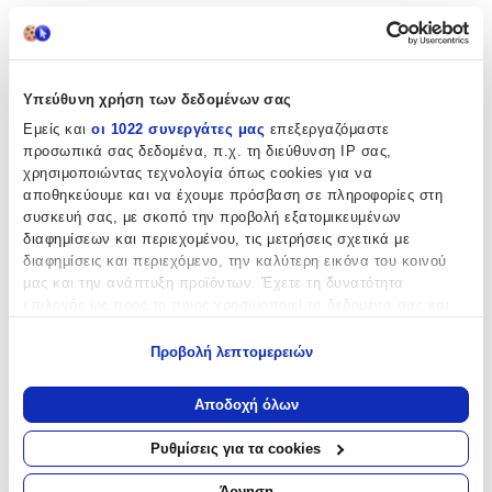
Χαρακτηριστικά
+
Υπεύθυνη χρήση των δεδομένων σας
Χαρακτηριστικά
Εμείς και
οι 1022 συνεργάτες μας
επεξεργαζόμαστε
προσωπικά σας δεδομένα, π.χ. τη διεύθυνση IP σας,
χρησιμοποιώντας τεχνολογία όπως cookies για να
Κατασκευαστής
:
αποθηκεύουμε και να έχουμε πρόσβαση σε πληροφορίες στη
Ango
συσκευή σας, με σκοπό την προβολή εξατομικευμένων
διαφημίσεων και περιεχομένου, τις μετρήσεις σχετικά με
Βασικά Χαρακτηριστικά
διαφημίσεις και περιεχόμενο, την καλύτερη εικόνα του κοινού
μας και την ανάπτυξη προϊόντων. Έχετε τη δυνατότητα
Σχέδιο
:
επιλογής ως προς το ποιος χρησιμοποιεί τα δεδομένα σας και
για ποιους σκοπούς.
Ζωάκια
Προβολή λεπτομερειών
Εάν μας επιτρέπετε, θα θέλαμε επίσης:
Είδος
:
Να συλλέξουμε πληροφορίες σχετικά με τη γεωγραφική
Αποδοχή όλων
Τοίχου
σας τοποθεσία, οι οποίες μπορεί να είναι ακριβείς σε
απόσταση μερικών μέτρων
Ρυθμίσεις για τα cookies
Διακοσμητικά Αυτοκόλλητα Σπιτιού
Να αναγνωρίσουμε τη συσκευή σας σαρώνοντας ενεργά
για συγκεκριμένα χαρακτηριστικά (δακτυλικό αποτύπωμα)
Άρνηση