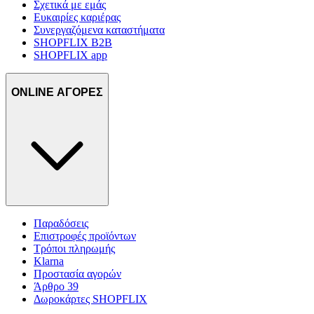
Σχετικά με εμάς
Ευκαιρίες καριέρας
Συνεργαζόμενα καταστήματα
SHOPFLIX B2B
SHOPFLIX app
ONLINE ΑΓΟΡΕΣ
Παραδόσεις
Επιστροφές προϊόντων
Τρόποι πληρωμής
Klarna
Προστασία αγορών
Άρθρο 39
Δωροκάρτες SHOPFLIX