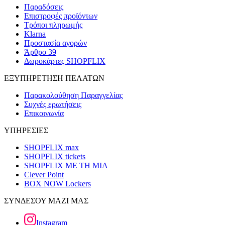
Παραδόσεις
Επιστροφές προϊόντων
Τρόποι πληρωμής
Klarna
Προστασία αγορών
Άρθρο 39
Δωροκάρτες SHOPFLIX
ΕΞΥΠΗΡΕΤΗΣΗ ΠΕΛΑΤΩΝ
Παρακολούθηση Παραγγελίας
Συχνές ερωτήσεις
Επικοινωνία
ΥΠΗΡΕΣΙΕΣ
SHOPFLIX max
SHOPFLIX tickets
SHOPFLIX ΜΕ ΤΗ ΜΙΑ
Clever Point
BOX NOW Lockers
ΣΥΝΔΕΣΟΥ ΜΑΖΙ ΜΑΣ
Instagram