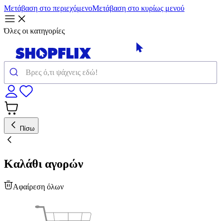
Μετάβαση στο περιεχόμενο
Μετάβαση στο κυρίως μενού
Όλες οι κατηγορίες
Πίσω
Καλάθι αγορών
Αφαίρεση όλων