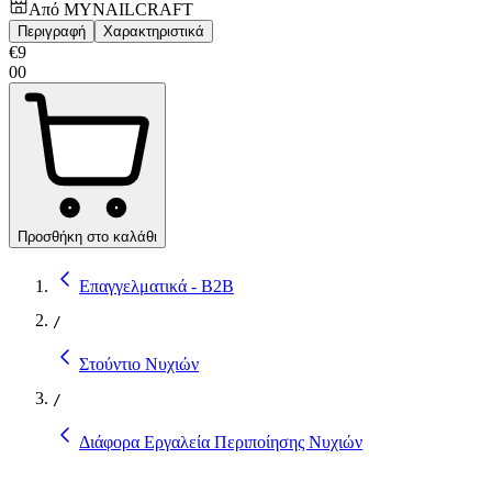
Από
MYNAILCRAFT
Περιγραφή
Χαρακτηριστικά
€
9
00
Προσθήκη στο καλάθι
Επαγγελματικά - B2B
/
Στούντιο Νυχιών
/
Διάφορα Εργαλεία Περιποίησης Νυχιών