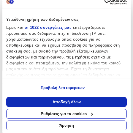
κυτταρίνες . Χωράει περίπου 50 κυτταρίνες Χρήσιμο τόσο στο
σπίτι όσο και σε κέντρα αισθητικής.
Χαρακτηριστικά
Υπεύθυνη χρήση των δεδομένων σας
Εμείς και
οι 1022 συνεργάτες μας
επεξεργαζόμαστε
Κατασκευαστής
:
προσωπικά σας δεδομένα, π.χ. τη διεύθυνση IP σας,
χρησιμοποιώντας τεχνολογία όπως cookies για να
My Nail Craft
αποθηκεύουμε και να έχουμε πρόσβαση σε πληροφορίες στη
συσκευή σας, με σκοπό την προβολή εξατομικευμένων
διαφημίσεων και περιεχομένου, τις μετρήσεις σχετικά με
Χαρακτηριστικά
διαφημίσεις και περιεχόμενο, την καλύτερη εικόνα του κοινού
+
μας και την ανάπτυξη προϊόντων. Έχετε τη δυνατότητα
επιλογής ως προς το ποιος χρησιμοποιεί τα δεδομένα σας και
Χαρακτηριστικά
για ποιους σκοπούς.
Προβολή λεπτομερειών
Εάν μας επιτρέπετε, θα θέλαμε επίσης:
Κατασκευαστής
:
Να συλλέξουμε πληροφορίες σχετικά με τη γεωγραφική
Αποδοχή όλων
My Nail Craft
σας τοποθεσία, οι οποίες μπορεί να είναι ακριβείς σε
απόσταση μερικών μέτρων
Ρυθμίσεις για τα cookies
Αξιολογήσεις
Να αναγνωρίσουμε τη συσκευή σας σαρώνοντας ενεργά
για συγκεκριμένα χαρακτηριστικά (δακτυλικό αποτύπωμα)
Άρνηση
Προς το παρόν δεν υπάρχουν άλλες αξιολογήσεις. Όταν
Μάθετε περισσότερα σχετικά με τον τρόπο επεξεργασίας των