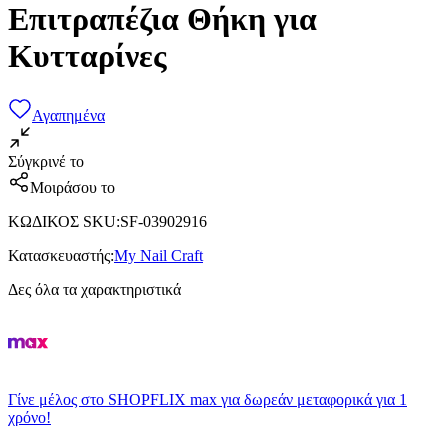
Επιτραπέζια Θήκη για
Κυτταρίνες
Αγαπημένα
Σύγκρινέ το
Μοιράσου το
ΚΩΔΙΚΟΣ SKU
:
SF-03902916
Κατασκευαστής
:
My Nail Craft
Δες όλα τα χαρακτηριστικά
Γίνε μέλος στο SHOPFLIX max για δωρεάν μεταφορικά για 1
χρόνο!