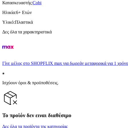
Κατασκευαστής
:
Cobi
Ηλικία
:
6+ Ετών
Υλικό
:
Πλαστικά
Δες όλα τα χαρακτηριστικά
Γίνε μέλος στο SHOPFLIX max για δωρεάν μεταφορικά για 1 χρόνο
Ισχύουν όροι & προϋποθέσεις.
Το προϊόν δεν ειναι διαθέσιμο
Δες όλα τα προϊόντα της κατηγορίας