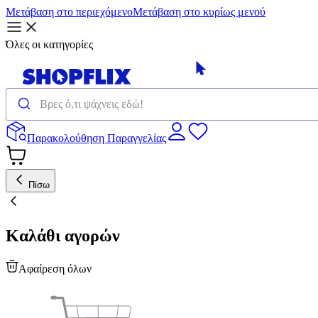
Μετάβαση στο περιεχόμενο
Μετάβαση στο κυρίως μενού
Όλες οι κατηγορίες
Παρακολούθηση Παραγγελίας
Πίσω
Καλάθι αγορών
Αφαίρεση όλων