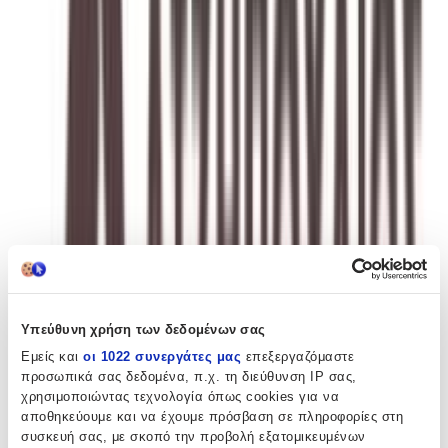
Royal Carpet
Βασικά Χαρακτηριστικά
Ποιότητα
:
Συνθετικό
Κατασκευή
:
Μηχανής
Χρώμα
:
Λευκό
Σχέδιο
:
Υπεύθυνη χρήση των δεδομένων σας
Αστέρια
Εμείς και
οι 1022 συνεργάτες μας
επεξεργαζόμαστε
Έξτρα Χαρακτηριστικά
προσωπικά σας δεδομένα, π.χ. τη διεύθυνση IP σας,
χρησιμοποιώντας τεχνολογία όπως cookies για να
Ανάγλυφο
:
αποθηκεύουμε και να έχουμε πρόσβαση σε πληροφορίες στη
συσκευή σας, με σκοπό την προβολή εξατομικευμένων
Όχι