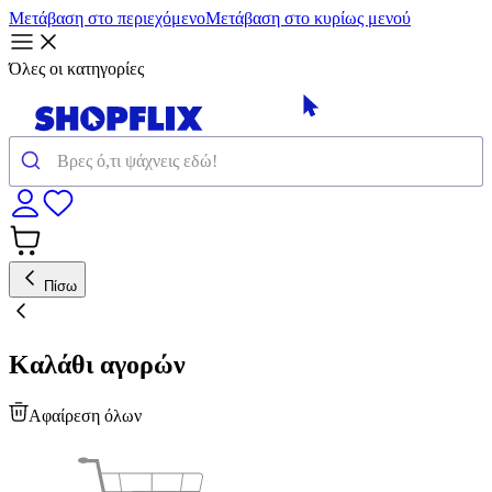
Μετάβαση στο περιεχόμενο
Μετάβαση στο κυρίως μενού
Όλες οι κατηγορίες
Πίσω
Καλάθι αγορών
Αφαίρεση όλων