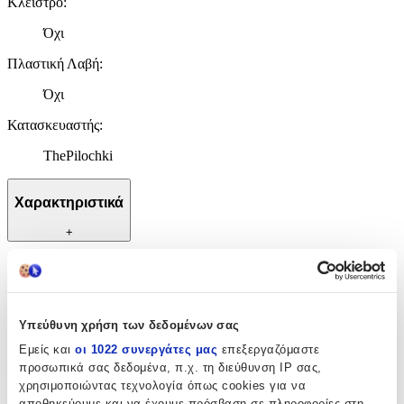
Κλείστρο
:
Όχι
Πλαστική Λαβή
:
Όχι
Κατασκευαστής
:
ThePilochki
Χαρακτηριστικά
+
Χαρακτηριστικά
Κλείστρο
:
Υπεύθυνη χρήση των δεδομένων σας
Όχι
Εμείς και
οι 1022 συνεργάτες μας
επεξεργαζόμαστε
προσωπικά σας δεδομένα, π.χ. τη διεύθυνση IP σας,
Πλαστική Λαβή
:
χρησιμοποιώντας τεχνολογία όπως cookies για να
Όχι
αποθηκεύουμε και να έχουμε πρόσβαση σε πληροφορίες στη