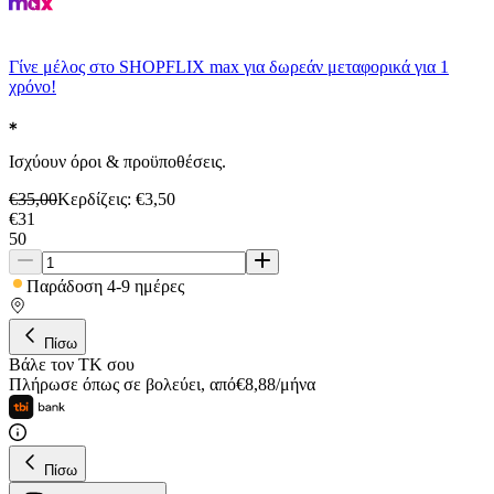
Γίνε μέλος στο SHOPFLIX max για δωρεάν μεταφορικά για 1
χρόνο!
Ισχύουν όροι & προϋποθέσεις.
€
35,00
Κερδίζεις
: €
3,50
€
31
50
Παράδοση 4-9 ημέρες
Πίσω
Βάλε τον ΤΚ σου
Πλήρωσε όπως σε βολεύει
,
από
€
8,88
/
μήνα
Πίσω