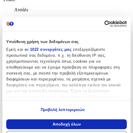
Ατσάλι
Λεπτομέρειες
Τύπος
:
Υπεύθυνη χρήση των δεδομένων σας
Λαιμού
Εμείς και
οι 1022 συνεργάτες μας
επεξεργαζόμαστε
Μήκος
:
προσωπικά σας δεδομένα, π.χ. τη διεύθυνση IP σας,
χρησιμοποιώντας τεχνολογία όπως cookies για να
50
αποθηκεύουμε και να έχουμε πρόσβαση σε πληροφορίες στη
cm
συσκευή σας, με σκοπό την προβολή εξατομικευμένων
Πάχος
:
διαφημίσεων και περιεχομένου, τις μετρήσεις σχετικά με
διαφημίσεις και περιεχόμενο, την καλύτερη εικόνα του κοινού
8
μας και την ανάπτυξη προϊόντων. Έχετε τη δυνατότητα
επιλογής ως προς το ποιος χρησιμοποιεί τα δεδομένα σας και
mm
για ποιους σκοπούς.
Προβολή λεπτομερειών
Χαρακτηριστικά
Εάν μας επιτρέπετε, θα θέλαμε επίσης:
Να συλλέξουμε πληροφορίες σχετικά με τη γεωγραφική
+
Αποδοχή όλων
σας τοποθεσία, οι οποίες μπορεί να είναι ακριβείς σε