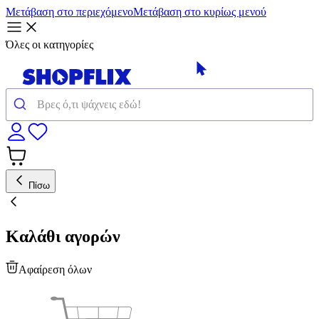
Μετάβαση στο περιεχόμενο
Μετάβαση στο κυρίως μενού
Όλες οι κατηγορίες
Πίσω
Καλάθι αγορών
Αφαίρεση όλων