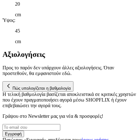
20
τοποθεσίας μας στους συνεργάτες μέσων κοινωνικής
δικτύωσης, διαφημίσεων και ανάλυσης.
cm
Ύψος
:
45
cm
Αξιολογήσεις
Προς το παρόν δεν υπάρχουν άλλες αξιολογήσεις. Όταν
προστεθούν, θα εμφανιστούν εδώ.
Πώς υπολογίζεται η βαθμολογία
Η τελική βαθμολογία βασίζεται αποκλειστικά σε κριτικές χρηστών
που έχουν πραγματοποιήσει αγορά μέσω SHOPFLIX ή έχουν
επιβεβαιώσει την αγορά τους.
Γράψου στο Νewsletter μας για νέα & προσφορές!
Εγγραφή
Πατώντας «Εγγραφή» αποδέχεσαι τους
όρους χρήσης