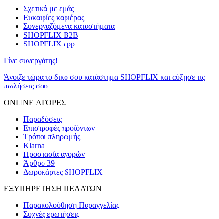
Σχετικά με εμάς
Ευκαιρίες καριέρας
Συνεργαζόμενα καταστήματα
SHOPFLIX B2B
SHOPFLIX app
Γίνε συνεργάτης!
Άνοιξε τώρα το δικό σου κατάστημα SHOPFLIX και αύξησε τις
πωλήσεις σου.
ONLINE ΑΓΟΡΕΣ
Παραδόσεις
Επιστροφές προϊόντων
Τρόποι πληρωμής
Klarna
Προστασία αγορών
Άρθρο 39
Δωροκάρτες SHOPFLIX
ΕΞΥΠΗΡΕΤΗΣΗ ΠΕΛΑΤΩΝ
Παρακολούθηση Παραγγελίας
Συχνές ερωτήσεις