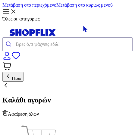
Μετάβαση στο περιεχόμενο
Μετάβαση στο κυρίως μενού
Όλες οι κατηγορίες
Πίσω
Καλάθι αγορών
Αφαίρεση όλων