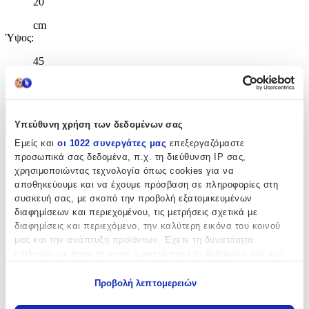
20
cm
Ύψος
:
45
cm
Χαρακτηριστικά
Υπεύθυνη χρήση των δεδομένων σας
Εμείς και
οι 1022 συνεργάτες μας
επεξεργαζόμαστε
+
προσωπικά σας δεδομένα, π.χ. τη διεύθυνση IP σας,
Χαρακτηριστικά
χρησιμοποιώντας τεχνολογία όπως cookies για να
αποθηκεύουμε και να έχουμε πρόσβαση σε πληροφορίες στη
συσκευή σας, με σκοπό την προβολή εξατομικευμένων
Κατασκευαστής
:
διαφημίσεων και περιεχομένου, τις μετρήσεις σχετικά με
Must
διαφημίσεις και περιεχόμενο, την καλύτερη εικόνα του κοινού
μας και την ανάπτυξη προϊόντων. Έχετε τη δυνατότητα
Βασικά Χαρακτηριστικά
επιλογής ως προς το ποιος χρησιμοποιεί τα δεδομένα σας και
για ποιους σκοπούς.
Χρώμα
:
Προβολή λεπτομερειών
Εάν μας επιτρέπετε, θα θέλαμε επίσης:
Πολύχρωμο