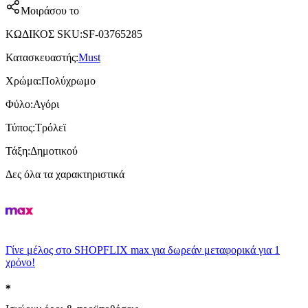
Μοιράσου το
ΚΩΔΙΚΟΣ SKU
:
SF-03765285
Κατασκευαστής
:
Must
Χρώμα
:
Πολύχρωμο
Φύλο
:
Αγόρι
Τύπος
:
Τρόλεϊ
Τάξη
:
Δημοτικού
Δες όλα τα χαρακτηριστικά
Γίνε μέλος στο SHOPFLIX max για δωρεάν μεταφορικά για 1
χρόνο!