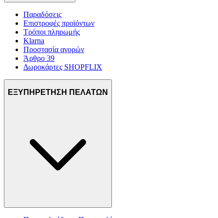
Παραδόσεις
Επιστροφές προϊόντων
Τρόποι πληρωμής
Klarna
Προστασία αγορών
Άρθρο 39
Δωροκάρτες SHOPFLIX
ΕΞΥΠΗΡΕΤΗΣΗ ΠΕΛΑΤΩΝ