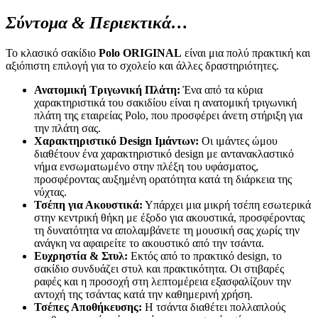
Σύντομα & Περιεκτικά…
Το κλασικό σακίδιο
Polo ORIGINAL
είναι μια πολύ πρακτική και
αξιόπιστη επιλογή για το σχολείο και άλλες δραστηριότητες.
Ανατομική Τριγωνική Πλάτη:
Ένα από τα κύρια
χαρακτηριστικά του σακιδίου είναι η ανατομική τριγωνική
πλάτη της εταιρείας Polo, που προσφέρει άνετη στήριξη για
την πλάτη σας.
Χαρακτηριστικό Design Ιμάντων:
Οι ιμάντες ώμου
διαθέτουν ένα χαρακτηριστικό design με αντανακλαστικό
νήμα ενσωματωμένο στην πλέξη του υφάσματος,
προσφέροντας αυξημένη ορατότητα κατά τη διάρκεια της
νύχτας.
Τσέπη για Ακουστικά:
Υπάρχει μια μικρή τσέπη εσωτερικά
στην κεντρική θήκη με έξοδο για ακουστικά, προσφέροντας
τη δυνατότητα να απολαμβάνετε τη μουσική σας χωρίς την
ανάγκη να αφαιρείτε το ακουστικό από την τσάντα.
Ευχρηστία & Στυλ:
Εκτός από το πρακτικό design, το
σακίδιο συνδυάζει στυλ και πρακτικότητα. Οι στιβαρές
ραφές και η προσοχή στη λεπτομέρεια εξασφαλίζουν την
αντοχή της τσάντας κατά την καθημερινή χρήση.
Τσέπες Αποθήκευσης:
Η τσάντα διαθέτει πολλαπλούς