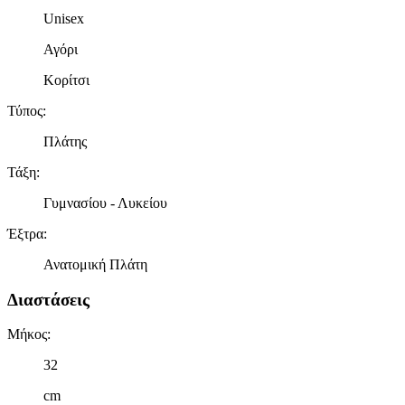
πληροφορίες σχετικά με την από μέρους σας χρήση της
Unisex
τοποθεσίας μας στους συνεργάτες μέσων κοινωνικής
δικτύωσης, διαφημίσεων και ανάλυσης.
Αγόρι
Κορίτσι
Τύπος
:
Πλάτης
Τάξη
:
Γυμνασίου - Λυκείου
Έξτρα
:
Ανατομική Πλάτη
Διαστάσεις
Μήκος
:
32
cm