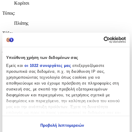
Κορίτσι
Τύπος
:
Πλάτης
Τάξη
:
Γυμνασίου - Λυκείου
Έξτρα
:
Υπεύθυνη χρήση των δεδομένων σας
Ανατομική Πλάτη
Εμείς και
οι 1022 συνεργάτες μας
επεξεργαζόμαστε
προσωπικά σας δεδομένα, π.χ. τη διεύθυνση IP σας,
Διαστάσεις
χρησιμοποιώντας τεχνολογία όπως cookies για να
αποθηκεύουμε και να έχουμε πρόσβαση σε πληροφορίες στη
Μήκος
:
συσκευή σας, με σκοπό την προβολή εξατομικευμένων
διαφημίσεων και περιεχομένου, τις μετρήσεις σχετικά με
32
διαφημίσεις και περιεχόμενο, την καλύτερη εικόνα του κοινού
cm
μας και την ανάπτυξη προϊόντων. Έχετε τη δυνατότητα
Πλάτος
:
επιλογής ως προς το ποιος χρησιμοποιεί τα δεδομένα σας και
για ποιους σκοπούς.
18
Προβολή λεπτομερειών
Εάν μας επιτρέπετε, θα θέλαμε επίσης:
cm