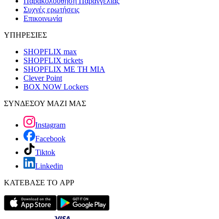
Παρακολούθηση Παραγγελίας
Συχνές ερωτήσεις
Επικοινωνία
ΥΠΗΡΕΣΙΕΣ
SHOPFLIX max
SHOPFLIX tickets
SHOPFLIX ΜΕ ΤΗ ΜΙΑ
Clever Point
BOX NOW Lockers
ΣΥΝΔΕΣΟΥ ΜΑΖΙ ΜΑΣ
Instagram
Facebook
Tiktok
Linkedin
ΚΑΤΕΒΑΣΕ ΤΟ APP