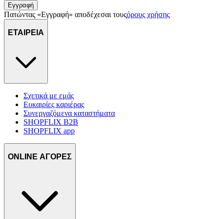
Εγγραφή
Πατώντας «Εγγραφή» αποδέχεσαι τους
όρους χρήσης
ΕΤΑΙΡΕΙΑ
Σχετικά με εμάς
Ευκαιρίες καριέρας
Συνεργαζόμενα καταστήματα
SHOPFLIX B2B
SHOPFLIX app
ONLINE ΑΓΟΡΕΣ