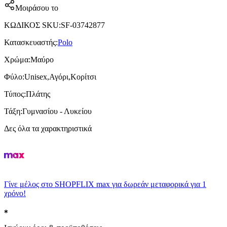
Μοιράσου το
ΚΩΔΙΚΟΣ SKU
:
SF-03742877
Κατασκευαστής
:
Polo
Χρώμα
:
Μαύρο
Φύλο
:
Unisex,Αγόρι,Κορίτσι
Τύπος
:
Πλάτης
Τάξη
:
Γυμνασίου - Λυκείου
Δες όλα τα χαρακτηριστικά
Γίνε μέλος στο SHOPFLIX max για δωρεάν μεταφορικά για 1
χρόνο!