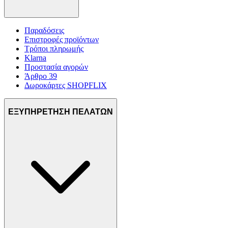
Παραδόσεις
Επιστροφές προϊόντων
Τρόποι πληρωμής
Klarna
Προστασία αγορών
Άρθρο 39
Δωροκάρτες SHOPFLIX
ΕΞΥΠΗΡΕΤΗΣΗ ΠΕΛΑΤΩΝ