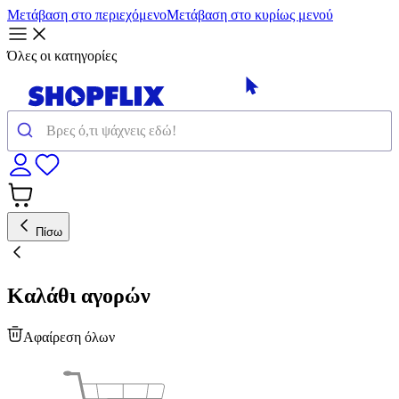
Μετάβαση στο περιεχόμενο
Μετάβαση στο κυρίως μενού
Όλες οι κατηγορίες
Πίσω
Καλάθι αγορών
Αφαίρεση όλων