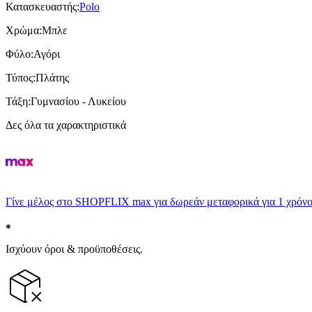
Κατασκευαστής
:
Polo
Χρώμα
:
Μπλε
Φύλο
:
Αγόρι
Τύπος
:
Πλάτης
Τάξη
:
Γυμνασίου - Λυκείου
Δες όλα τα χαρακτηριστικά
Γίνε μέλος στο SHOPFLIX max για δωρεάν μεταφορικά για 1 χρόνο
Ισχύουν όροι & προϋποθέσεις.