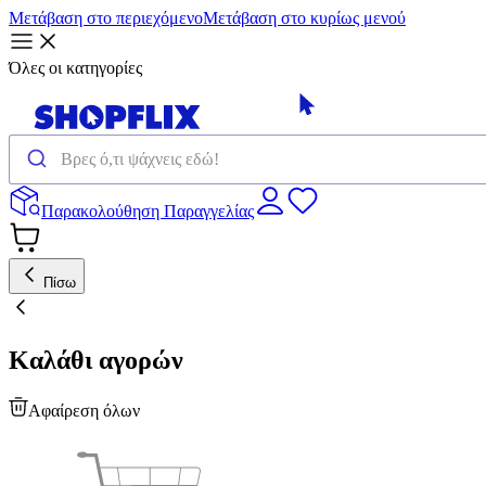
Μετάβαση στο περιεχόμενο
Μετάβαση στο κυρίως μενού
Όλες οι κατηγορίες
Παρακολούθηση Παραγγελίας
Πίσω
Καλάθι αγορών
Αφαίρεση όλων