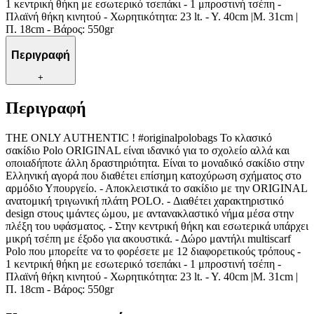
1 κεντρική θήκη με εσωτερικό τσεπάκι - 1 μπροστινή τσέπη -
Πλαϊνή θήκη κινητού - Χωρητικότητα: 23 lt. - Y. 40cm |Μ. 31cm |
Π. 18cm - Βάρος: 550gr
Περιγραφή
+
Περιγραφή
THE ONLY AUTHENTIC ! #originalpolobags Το κλασικό
σακίδιο Polo ORIGINAL είναι ιδανικό για το σχολείο αλλά και
οποιαδήποτε άλλη δραστηριότητα. Είναι τo μοναδικό σακίδιο στην
Ελληνική αγορά που διαθέτει επίσημη κατοχύρωση σχήματος στο
αρμόδιο Υπουργείο. - Αποκλειστικά το σακίδιο με την ORIGINAL
ανατομική τριγωνική πλάτη POLO. - Διαθέτει χαρακτηριστικό
design στους ιμάντες ώμου, με αντανακλαστικό νήμα μέσα στην
πλέξη του υφάσματος. - Στην κεντρική θήκη και εσωτερικά υπάρχει
μικρή τσέπη με έξοδο για ακουστικά. - Δώρο μαντήλι multiscarf
Polo που μπορείτε να το φορέσετε με 12 διαφορετικούς τρόπους -
1 κεντρική θήκη με εσωτερικό τσεπάκι - 1 μπροστινή τσέπη -
Πλαϊνή θήκη κινητού - Χωρητικότητα: 23 lt. - Y. 40cm |Μ. 31cm |
Π. 18cm - Βάρος: 550gr