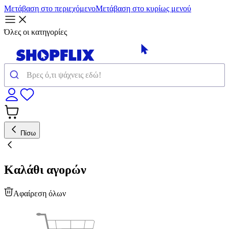
Μετάβαση στο περιεχόμενο
Μετάβαση στο κυρίως μενού
Όλες οι κατηγορίες
Πίσω
Καλάθι αγορών
Αφαίρεση όλων