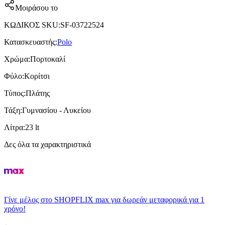
Μοιράσου το
ΚΩΔΙΚΟΣ SKU
:
SF-03722524
Κατασκευαστής
:
Polo
Χρώμα
:
Πορτοκαλί
Φύλο
:
Κορίτσι
Τύπος
:
Πλάτης
Τάξη
:
Γυμνασίου - Λυκείου
Λίτρα
:
23 lt
Δες όλα τα χαρακτηριστικά
Γίνε μέλος στο SHOPFLIX max για δωρεάν μεταφορικά για 1
χρόνο!