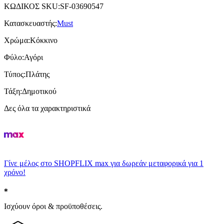
ΚΩΔΙΚΟΣ SKU
:
SF-03690547
Κατασκευαστής
:
Must
Χρώμα
:
Κόκκινο
Φύλο
:
Αγόρι
Τύπος
:
Πλάτης
Τάξη
:
Δημοτικού
Δες όλα τα χαρακτηριστικά
Γίνε μέλος στο SHOPFLIX max για δωρεάν μεταφορικά για 1
χρόνο!
Ισχύουν όροι & προϋποθέσεις.