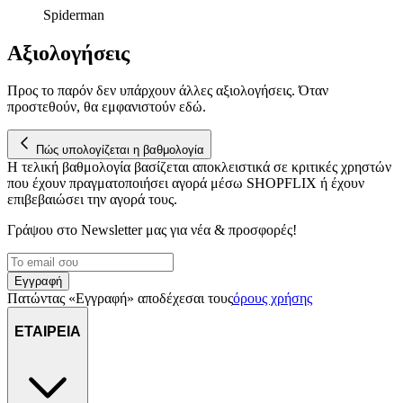
αναλύουμε την κυκλοφορία μας. Εμείς και οι 1022 συνεργάτες
Spiderman
μας επεξεργαζόμαστε προσωπικά σας δεδομένα, π.χ. τη
διεύθυνση IP σας, χρησιμοποιώντας τεχνολογία όπως cookies
Αξιολογήσεις
για να αποθηκεύουμε και να έχουμε πρόσβαση σε πληροφορίες
στη συσκευή σας, με σκοπό την προβολή εξατομικευμένων
Προς το παρόν δεν υπάρχουν άλλες αξιολογήσεις. Όταν
διαφημίσεων και περιεχομένου, τις μετρήσεις σχετικά με
προστεθούν, θα εμφανιστούν εδώ.
διαφημίσεις και περιεχόμενο, την καλύτερη εικόνα του κοινού
μας και την ανάπτυξη προϊόντων. Επίσης, κοινοποιούμε
πληροφορίες σχετικά με την από μέρους σας χρήση της
Πώς υπολογίζεται η βαθμολογία
τοποθεσίας μας στους συνεργάτες μέσων κοινωνικής
Η τελική βαθμολογία βασίζεται αποκλειστικά σε κριτικές χρηστών
που έχουν πραγματοποιήσει αγορά μέσω SHOPFLIX ή έχουν
δικτύωσης, διαφημίσεων και ανάλυσης.
επιβεβαιώσει την αγορά τους.
Γράψου στο Νewsletter μας για νέα & προσφορές!
Εγγραφή
Πατώντας «Εγγραφή» αποδέχεσαι τους
όρους χρήσης
ΕΤΑΙΡΕΙΑ