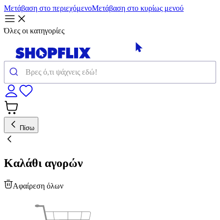
Μετάβαση στο περιεχόμενο
Μετάβαση στο κυρίως μενού
Όλες οι κατηγορίες
Πίσω
Καλάθι αγορών
Αφαίρεση όλων