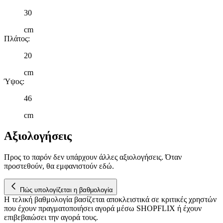
μας και την ανάπτυξη προϊόντων. Επίσης, κοινοποιούμε
30
πληροφορίες σχετικά με την από μέρους σας χρήση της
τοποθεσίας μας στους συνεργάτες μέσων κοινωνικής
cm
Πλάτος
:
δικτύωσης, διαφημίσεων και ανάλυσης.
20
cm
Ύψος
:
46
cm
Αξιολογήσεις
Προς το παρόν δεν υπάρχουν άλλες αξιολογήσεις. Όταν
προστεθούν, θα εμφανιστούν εδώ.
Πώς υπολογίζεται η βαθμολογία
Η τελική βαθμολογία βασίζεται αποκλειστικά σε κριτικές χρηστών
που έχουν πραγματοποιήσει αγορά μέσω SHOPFLIX ή έχουν
επιβεβαιώσει την αγορά τους.