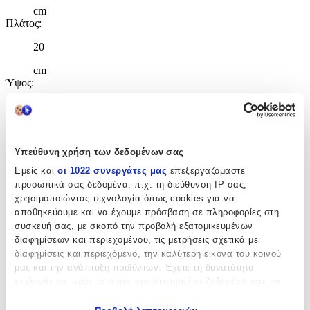
cm
Πλάτος
:
20
cm
Ύψος
:
46
cm
Υπεύθυνη χρήση των δεδομένων σας
Χαρακτηριστικά
Εμείς και
οι 1022 συνεργάτες μας
επεξεργαζόμαστε
προσωπικά σας δεδομένα, π.χ. τη διεύθυνση IP σας,
+
χρησιμοποιώντας τεχνολογία όπως cookies για να
αποθηκεύουμε και να έχουμε πρόσβαση σε πληροφορίες στη
Χαρακτηριστικά
συσκευή σας, με σκοπό την προβολή εξατομικευμένων
διαφημίσεων και περιεχομένου, τις μετρήσεις σχετικά με
Κατασκευαστής
:
διαφημίσεις και περιεχόμενο, την καλύτερη εικόνα του κοινού
μας και την ανάπτυξη προϊόντων. Έχετε τη δυνατότητα
Must
επιλογής ως προς το ποιος χρησιμοποιεί τα δεδομένα σας και
για ποιους σκοπούς.
Βασικά Χαρακτηριστικά