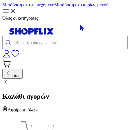
Μετάβαση στο περιεχόμενο
Μετάβαση στο κυρίως μενού
Όλες οι κατηγορίες
Πίσω
Καλάθι αγορών
Αφαίρεση όλων