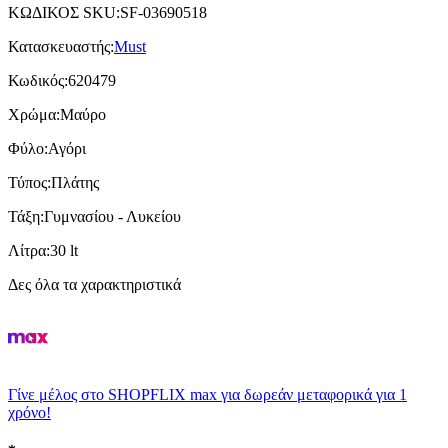
ΚΩΔΙΚΟΣ SKU
:
SF-03690518
Κατασκευαστής
:
Must
Κωδικός
:
620479
Χρώμα
:
Μαύρο
Φύλο
:
Αγόρι
Τύπος
:
Πλάτης
Τάξη
:
Γυμνασίου - Λυκείου
Λίτρα
:
30 lt
Δες όλα τα χαρακτηριστικά
Γίνε μέλος στο SHOPFLIX max για δωρεάν μεταφορικά για 1
χρόνο!