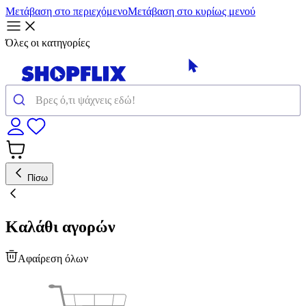
Μετάβαση στο περιεχόμενο
Μετάβαση στο κυρίως μενού
Όλες οι κατηγορίες
Πίσω
Καλάθι αγορών
Αφαίρεση όλων