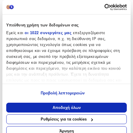
cm
Χαρακτηριστικά
Υπεύθυνη χρήση των δεδομένων σας
+
Εμείς και
οι 1022 συνεργάτες μας
επεξεργαζόμαστε
προσωπικά σας δεδομένα, π.χ. τη διεύθυνση IP σας,
Χαρακτηριστικά
χρησιμοποιώντας τεχνολογία όπως cookies για να
αποθηκεύουμε και να έχουμε πρόσβαση σε πληροφορίες στη
Κατασκευαστής
:
συσκευή σας, με σκοπό την προβολή εξατομικευμένων
διαφημίσεων και περιεχομένου, τις μετρήσεις σχετικά με
Graffiti
διαφημίσεις και περιεχόμενο, την καλύτερη εικόνα του κοινού
μας και την ανάπτυξη προϊόντων. Έχετε τη δυνατότητα
Βασικά Χαρακτηριστικά
επιλογής ως προς το ποιος χρησιμοποιεί τα δεδομένα σας και
για ποιους σκοπούς.
Χρώμα
:
Προβολή λεπτομερειών
Εάν μας επιτρέπετε, θα θέλαμε επίσης:
Μαύρο
Να συλλέξουμε πληροφορίες σχετικά με τη γεωγραφική
Αποδοχή όλων
Φύλο
:
σας τοποθεσία, οι οποίες μπορεί να είναι ακριβείς σε
απόσταση μερικών μέτρων
Ρυθμίσεις για τα cookies
Κορίτσι
Να αναγνωρίσουμε τη συσκευή σας σαρώνοντας ενεργά
για συγκεκριμένα χαρακτηριστικά (δακτυλικό αποτύπωμα)
Τύπος
:
Άρνηση