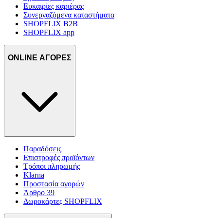
Ευκαιρίες καριέρας
Συνεργαζόμενα καταστήματα
SHOPFLIX B2B
SHOPFLIX app
ONLINE ΑΓΟΡΕΣ
Παραδόσεις
Επιστροφές προϊόντων
Τρόποι πληρωμής
Klarna
Προστασία αγορών
Άρθρο 39
Δωροκάρτες SHOPFLIX