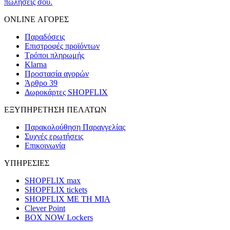
πωλήσεις σου.
ONLINE ΑΓΟΡΕΣ
Παραδόσεις
Επιστροφές προϊόντων
Τρόποι πληρωμής
Klarna
Προστασία αγορών
Άρθρο 39
Δωροκάρτες SHOPFLIX
ΕΞΥΠΗΡΕΤΗΣΗ ΠΕΛΑΤΩΝ
Παρακολούθηση Παραγγελίας
Συχνές ερωτήσεις
Επικοινωνία
ΥΠΗΡΕΣΙΕΣ
SHOPFLIX max
SHOPFLIX tickets
SHOPFLIX ΜΕ ΤΗ ΜΙΑ
Clever Point
BOX NOW Lockers