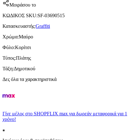
Μοιράσου το
ΚΩΔΙΚΟΣ SKU
:
SF-03690515
Κατασκευαστής
:
Graffiti
Χρώμα
:
Μαύρο
Φύλο
:
Κορίτσι
Τύπος
:
Πλάτης
Τάξη
:
Δημοτικού
Δες όλα τα χαρακτηριστικά
Γίνε μέλος στο SHOPFLIX max για δωρεάν μεταφορικά για 1
χρόνο!