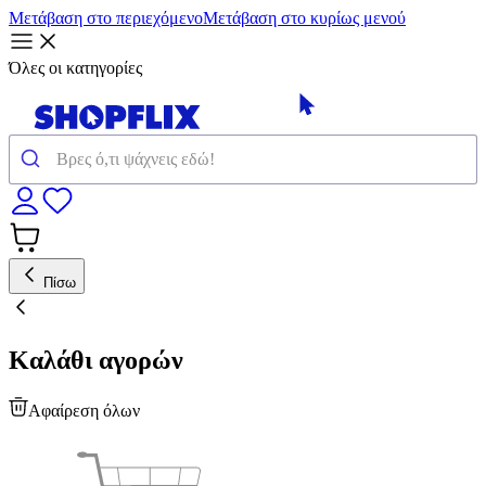
Μετάβαση στο περιεχόμενο
Μετάβαση στο κυρίως μενού
Όλες οι κατηγορίες
Πίσω
Καλάθι αγορών
Αφαίρεση όλων