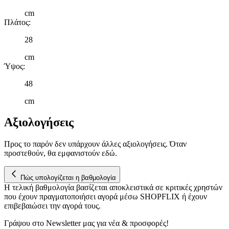
μας και την ανάπτυξη προϊόντων. Επίσης, κοινοποιούμε
cm
πληροφορίες σχετικά με την από μέρους σας χρήση της
Πλάτος
:
τοποθεσίας μας στους συνεργάτες μέσων κοινωνικής
δικτύωσης, διαφημίσεων και ανάλυσης.
28
cm
Ύψος
:
48
cm
Αξιολογήσεις
Προς το παρόν δεν υπάρχουν άλλες αξιολογήσεις. Όταν
προστεθούν, θα εμφανιστούν εδώ.
Πώς υπολογίζεται η βαθμολογία
Η τελική βαθμολογία βασίζεται αποκλειστικά σε κριτικές χρηστών
που έχουν πραγματοποιήσει αγορά μέσω SHOPFLIX ή έχουν
επιβεβαιώσει την αγορά τους.
Γράψου στο Νewsletter μας για νέα & προσφορές!