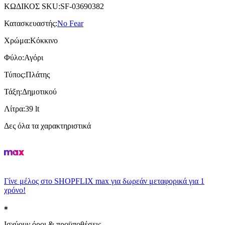
ΚΩΔΙΚΟΣ SKU
:
SF-03690382
Κατασκευαστής
:
No Fear
Χρώμα
:
Κόκκινο
Φύλο
:
Αγόρι
Τύπος
:
Πλάτης
Τάξη
:
Δημοτικού
Λίτρα
:
39 lt
Δες όλα τα χαρακτηριστικά
Γίνε μέλος στο SHOPFLIX max για δωρεάν μεταφορικά για 1
χρόνο!
Ισχύουν όροι & προϋποθέσεις.