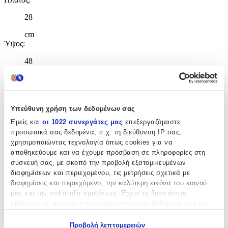
28
cm
Ύψος
:
48
cm
Χαρακτηριστικά
Υπεύθυνη χρήση των δεδομένων σας
+
Εμείς και
οι 1022 συνεργάτες μας
επεξεργαζόμαστε
προσωπικά σας δεδομένα, π.χ. τη διεύθυνση IP σας,
Χαρακτηριστικά
χρησιμοποιώντας τεχνολογία όπως cookies για να
αποθηκεύουμε και να έχουμε πρόσβαση σε πληροφορίες στη
συσκευή σας, με σκοπό την προβολή εξατομικευμένων
Κατασκευαστής
:
διαφημίσεων και περιεχομένου, τις μετρήσεις σχετικά με
No Fear
διαφημίσεις και περιεχόμενο, την καλύτερη εικόνα του κοινού
μας και την ανάπτυξη προϊόντων. Έχετε τη δυνατότητα
Βασικά Χαρακτηριστικά
επιλογής ως προς το ποιος χρησιμοποιεί τα δεδομένα σας και
για ποιους σκοπούς.
Χρώμα
:
Προβολή λεπτομερειών