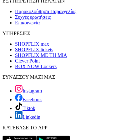
ΕΞΥΠΗΡΕΤΗΣΗ ΠΕΛΑΤΩΝ
Παρακολούθηση Παραγγελίας
Συχνές ερωτήσεις
Επικοινωνία
ΥΠΗΡΕΣΙΕΣ
SHOPFLIX max
SHOPFLIX tickets
SHOPFLIX ΜΕ ΤΗ ΜΙΑ
Clever Point
BOX NOW Lockers
ΣΥΝΔΕΣΟΥ ΜΑΖΙ ΜΑΣ
Instagram
Facebook
Tiktok
Linkedin
ΚΑΤΕΒΑΣΕ ΤΟ APP