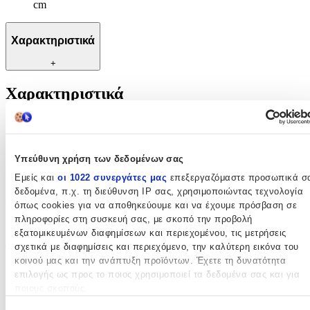
cm
Χαρακτηριστικά
+
Χαρακτηριστικά
Κατασκευαστής
:
Polo
Υπεύθυνη χρήση των δεδομένων σας
Βασικά Χαρακτηριστικά
Εμείς και
οι 1022 συνεργάτες μας
επεξεργαζόμαστε προσωπικά σ
δεδομένα, π.χ. τη διεύθυνση IP σας, χρησιμοποιώντας τεχνολογία
Χρώμα
:
όπως cookies για να αποθηκεύουμε και να έχουμε πρόσβαση σε
πληροφορίες στη συσκευή σας, με σκοπό την προβολή
Γαλάζιο
εξατομικευμένων διαφημίσεων και περιεχομένου, τις μετρήσεις
Φύλο
:
σχετικά με διαφημίσεις και περιεχόμενο, την καλύτερη εικόνα του
κοινού μας και την ανάπτυξη προϊόντων. Έχετε τη δυνατότητα
Unisex
επιλογής ως προς το ποιος χρησιμοποιεί τα δεδομένα σας και για
ποιους σκοπούς.
Αγόρι