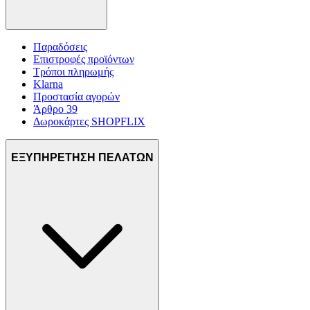
Παραδόσεις
Επιστροφές προϊόντων
Τρόποι πληρωμής
Klarna
Προστασία αγορών
Άρθρο 39
Δωροκάρτες SHOPFLIX
ΕΞΥΠΗΡΕΤΗΣΗ ΠΕΛΑΤΩΝ