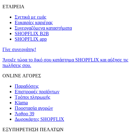
ΕΤΑΙΡΕΙΑ
Σχετικά με εμάς
Ευκαιρίες καριέρας
Συνεργαζόμενα καταστήματα
SHOPFLIX B2B
SHOPFLIX app
Γίνε συνεργάτης!
Άνοιξε τώρα το δικό σου κατάστημα SHOPFLIX και αύξησε τις
πωλήσεις σου.
ONLINE ΑΓΟΡΕΣ
Παραδόσεις
Επιστροφές προϊόντων
Τρόποι πληρωμής
Klarna
Προστασία αγορών
Άρθρο 39
Δωροκάρτες SHOPFLIX
ΕΞΥΠΗΡΕΤΗΣΗ ΠΕΛΑΤΩΝ