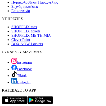
Παρακολούθηση Παραγγελίας
Συχνές ερωτήσεις
Επικοινωνία
ΥΠΗΡΕΣΙΕΣ
SHOPFLIX max
SHOPFLIX tickets
SHOPFLIX ΜΕ ΤΗ ΜΙΑ
Clever Point
BOX NOW Lockers
ΣΥΝΔΕΣΟΥ ΜΑΖΙ ΜΑΣ
Instagram
Facebook
Tiktok
Linkedin
ΚΑΤΕΒΑΣΕ ΤΟ APP