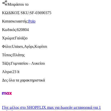
Μοιράσου το
ΚΩΔΙΚΟΣ SKU
:
SF-03690375
Κατασκευαστής
:
Polo
Κωδικός
:
620804
Χρώμα
:
Γαλάζιο
Φύλο
:
Unisex,Αγόρι,Κορίτσι
Τύπος
:
Πλάτης
Τάξη
:
Γυμνασίου - Λυκείου
Λίτρα
:
23 lt
Δες όλα τα χαρακτηριστικά
Γίνε μέλος στο SHOPFLIX max για δωρεάν μεταφορικά για 1