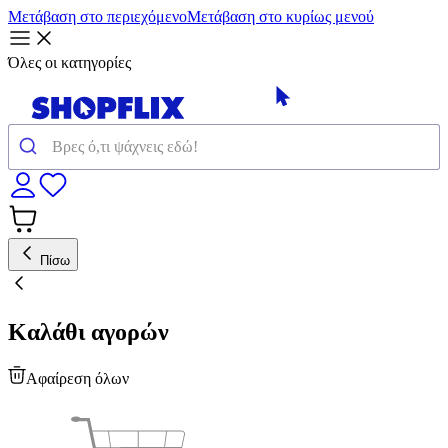
Μετάβαση στο περιεχόμενο
Μετάβαση στο κυρίως μενού
Όλες οι κατηγορίες
Πίσω
Καλάθι αγορών
Αφαίρεση όλων