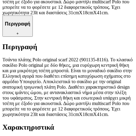
τσέπη με έξοδο για ακουστικά. Δώρο μαντήλι multiscarf Polo που
μπορείτε να το φορέσετε με 12 διαφορετικούς τρόπους. Έχει
χωρητικότητα 23lt και διαστάσεις 31cmX18cmX41cm.
Περιγραφή
+
Περιγραφή
Τσάντα πλάτης Polo original scarf 2022 (901135-8116). Το κλασικό
σακίδιο Polo original με δύο θήκες, μια ευρύχωρη κεντρική θήκη
και μια μικρότερη τσέπη μπροστά. Είναι τo μοναδικό σακίδιο στην
Ελληνική αγορά που διαθέτει επίσημη κατοχύρωση σχήματος στο
αρμόδιο Υπουργείο. Αποκλειστικά το σακίδιο με την original
ανατομική τριγωνική πλάτη Polo. Διαθέτει χαρακτηριστικό design
στους ιμάντες ώμου, με αντανακλαστικό νήμα μέσα στην πλέξη
του υφάσματος. Στην κεντρική θήκη και εσωτερικά υπάρχει μικρή
τσέπη με έξοδο για ακουστικά. Δώρο μαντήλι multiscarf Polo που
μπορείτε να το φορέσετε με 12 διαφορετικούς τρόπους. Έχει
χωρητικότητα 23lt και διαστάσεις 31cmX18cmX41cm.
Χαρακτηριστικά