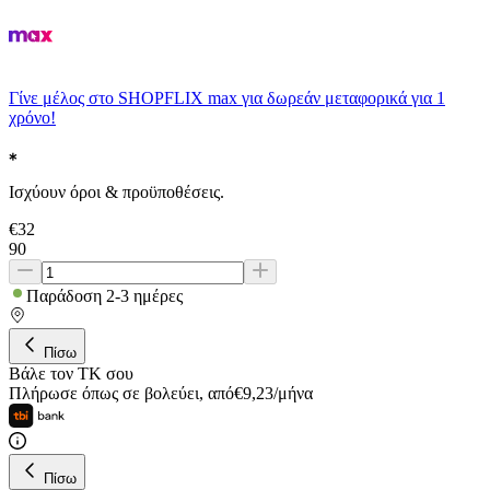
Γίνε μέλος στο SHOPFLIX max για δωρεάν μεταφορικά για 1
χρόνο!
Ισχύουν όροι & προϋποθέσεις.
€
32
90
Παράδοση 2-3 ημέρες
Πίσω
Βάλε τον ΤΚ σου
Πλήρωσε όπως σε βολεύει
,
από
€
9,23
/
μήνα
Πίσω