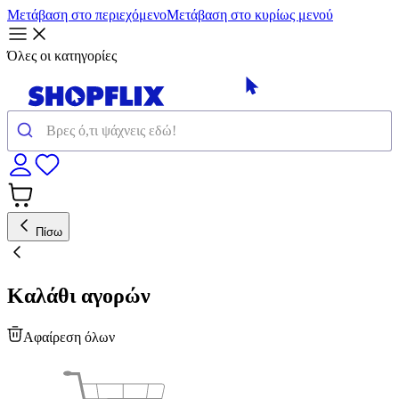
Μετάβαση στο περιεχόμενο
Μετάβαση στο κυρίως μενού
Όλες οι κατηγορίες
Πίσω
Καλάθι αγορών
Αφαίρεση όλων