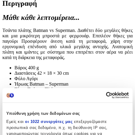
Περιγραφή
Μάθε κάθε λεπτομέρεια...
Τσάντα πλάτης Batman vs Superman. Διαθέτει δύο μεγάλες θήκες
και μια μικρότερη μπροστά με φερμουάρ. Επιπλέον θήκες για
παγούρι Προσφέρουν άνεση κατά τη μεταφορά, χάρη στην
εργονομική επένδυση από υλικά μεγάλης αντοχής. Ανατομική
πλάτη και ιμάντες με σύστημα που επιτρέπει στον αέρα να ρέει
κατά τη διάρκεια της μεταφοράς.
Βάρος 400 g
Διαστάσεις 42 × 18 × 30 cm
Φύλο Αγόρι
Ήρωας Batman – Superman
Τύπος Τσάντας Πλάτης
Υλικό Πολυεστέρας
Χρώμα Μπλε
Brand Sportandem
Υπεύθυνη χρήση των δεδομένων σας
Χαρακτηριστικά
Εμείς και
οι 1022 συνεργάτες μας
επεξεργαζόμαστε
προσωπικά σας δεδομένα, π.χ. τη διεύθυνση IP σας,
Κατασκευαστής
:
χρησιμοποιώντας τεχνολογία όπως cookies για να