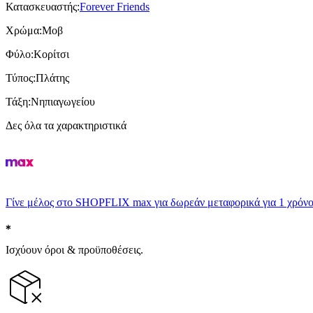
Κατασκευαστής
:
Forever Friends
Χρώμα
:
Μοβ
Φύλο
:
Κορίτσι
Τύπος
:
Πλάτης
Τάξη
:
Νηπιαγωγείου
Δες όλα τα χαρακτηριστικά
Γίνε μέλος στο SHOPFLIX max για δωρεάν μεταφορικά για 1 χρόνο
Ισχύουν όροι & προϋποθέσεις.