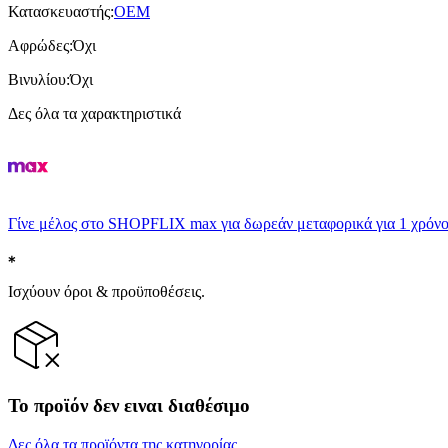
Κατασκευαστής
:
OEM
Αφρώδες
:
Όχι
Βινυλίου
:
Όχι
Δες όλα τα χαρακτηριστικά
Γίνε μέλος στο SHOPFLIX max για δωρεάν μεταφορικά για 1 χρόνο
Ισχύουν όροι & προϋποθέσεις.
Το προϊόν δεν ειναι διαθέσιμο
Δες όλα τα προϊόντα της κατηγορίας