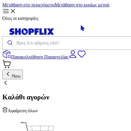
Μετάβαση στο περιεχόμενο
Μετάβαση στο κυρίως μενού
Όλες οι κατηγορίες
Παρακολούθηση Παραγγελίας
Πίσω
Καλάθι αγορών
Αφαίρεση όλων