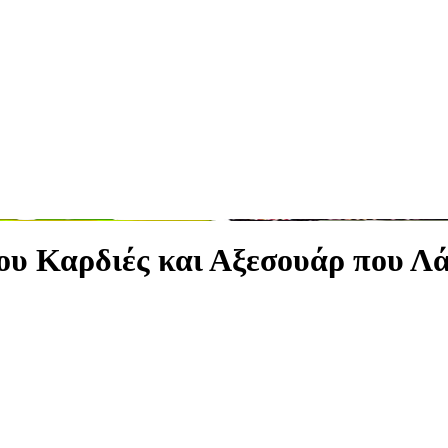
υ Καρδιές και Αξεσουάρ που Λά