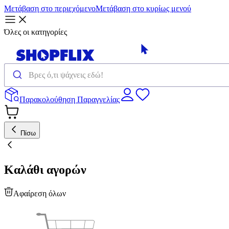
Μετάβαση στο περιεχόμενο
Μετάβαση στο κυρίως μενού
Όλες οι κατηγορίες
Παρακολούθηση Παραγγελίας
Πίσω
Καλάθι αγορών
Αφαίρεση όλων