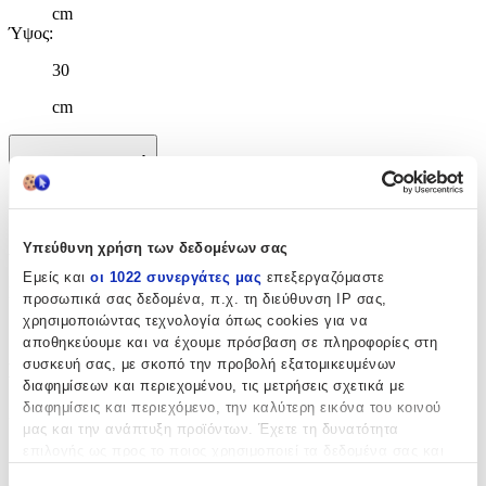
cm
Ύψος
:
30
cm
Χαρακτηριστικά
+
Χαρακτηριστικά
Υπεύθυνη χρήση των δεδομένων σας
Εμείς και
οι 1022 συνεργάτες μας
επεξεργαζόμαστε
Κατασκευαστής
:
προσωπικά σας δεδομένα, π.χ. τη διεύθυνση IP σας,
χρησιμοποιώντας τεχνολογία όπως cookies για να
Gim
αποθηκεύουμε και να έχουμε πρόσβαση σε πληροφορίες στη
συσκευή σας, με σκοπό την προβολή εξατομικευμένων
Βασικά Χαρακτηριστικά
διαφημίσεων και περιεχομένου, τις μετρήσεις σχετικά με
διαφημίσεις και περιεχόμενο, την καλύτερη εικόνα του κοινού
Χρώμα
:
μας και την ανάπτυξη προϊόντων. Έχετε τη δυνατότητα
Γαλάζιο
επιλογής ως προς το ποιος χρησιμοποιεί τα δεδομένα σας και
για ποιους σκοπούς.