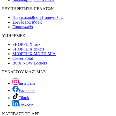
ΕΞΥΠΗΡΕΤΗΣΗ ΠΕΛΑΤΩΝ
Παρακολούθηση Παραγγελίας
Συχνές ερωτήσεις
Επικοινωνία
ΥΠΗΡΕΣΙΕΣ
SHOPFLIX max
SHOPFLIX tickets
SHOPFLIX ΜΕ ΤΗ ΜΙΑ
Clever Point
BOX NOW Lockers
ΣΥΝΔΕΣΟΥ ΜΑΖΙ ΜΑΣ
Instagram
Facebook
Tiktok
Linkedin
ΚΑΤΕΒΑΣΕ ΤΟ APP