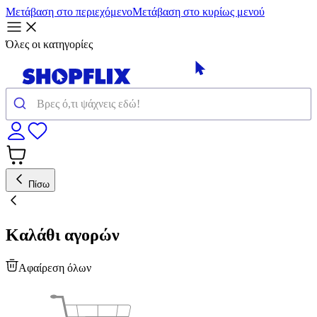
Μετάβαση στο περιεχόμενο
Μετάβαση στο κυρίως μενού
Όλες οι κατηγορίες
Πίσω
Καλάθι αγορών
Αφαίρεση όλων