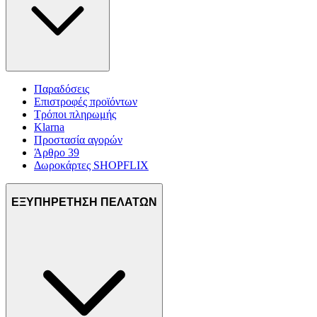
Παραδόσεις
Επιστροφές προϊόντων
Τρόποι πληρωμής
Klarna
Προστασία αγορών
Άρθρο 39
Δωροκάρτες SHOPFLIX
ΕΞΥΠΗΡΕΤΗΣΗ ΠΕΛΑΤΩΝ