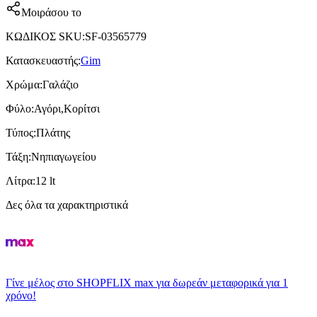
Μοιράσου το
ΚΩΔΙΚΟΣ SKU
:
SF-03565779
Κατασκευαστής
:
Gim
Χρώμα
:
Γαλάζιο
Φύλο
:
Αγόρι,Κορίτσι
Τύπος
:
Πλάτης
Τάξη
:
Νηπιαγωγείου
Λίτρα
:
12 lt
Δες όλα τα χαρακτηριστικά
Γίνε μέλος στο SHOPFLIX max για δωρεάν μεταφορικά για 1
χρόνο!