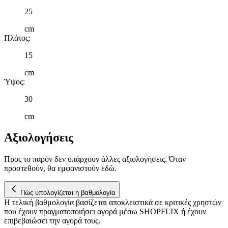
διαφημίσεις και περιεχόμενο, την καλύτερη εικόνα του κοινού
25
μας και την ανάπτυξη προϊόντων. Επίσης, κοινοποιούμε
πληροφορίες σχετικά με την από μέρους σας χρήση της
cm
τοποθεσίας μας στους συνεργάτες μέσων κοινωνικής
Πλάτος
:
δικτύωσης, διαφημίσεων και ανάλυσης.
15
cm
Ύψος
:
30
cm
Αξιολογήσεις
Προς το παρόν δεν υπάρχουν άλλες αξιολογήσεις. Όταν
προστεθούν, θα εμφανιστούν εδώ.
Πώς υπολογίζεται η βαθμολογία
Η τελική βαθμολογία βασίζεται αποκλειστικά σε κριτικές χρηστών
που έχουν πραγματοποιήσει αγορά μέσω SHOPFLIX ή έχουν
επιβεβαιώσει την αγορά τους.