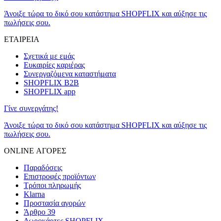
Άνοιξε τώρα το δικό σου κατάστημα SHOPFLIX και αύξησε τις
πωλήσεις σου.
ΕΤΑΙΡΕΙΑ
Σχετικά με εμάς
Ευκαιρίες καριέρας
Συνεργαζόμενα καταστήματα
SHOPFLIX B2B
SHOPFLIX app
Γίνε συνεργάτης!
Άνοιξε τώρα το δικό σου κατάστημα SHOPFLIX και αύξησε τις
πωλήσεις σου.
ONLINE ΑΓΟΡΕΣ
Παραδόσεις
Επιστροφές προϊόντων
Τρόποι πληρωμής
Klarna
Προστασία αγορών
Άρθρο 39
Δωροκάρτες SHOPFLIX