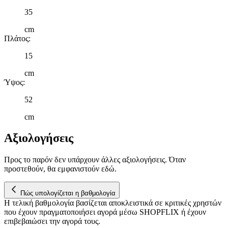
διαφημίσεις και περιεχόμενο, την καλύτερη εικόνα του κοινού
35
μας και την ανάπτυξη προϊόντων. Επίσης, κοινοποιούμε
πληροφορίες σχετικά με την από μέρους σας χρήση της
cm
τοποθεσίας μας στους συνεργάτες μέσων κοινωνικής
Πλάτος
:
δικτύωσης, διαφημίσεων και ανάλυσης.
15
cm
Ύψος
:
52
cm
Αξιολογήσεις
Προς το παρόν δεν υπάρχουν άλλες αξιολογήσεις. Όταν
προστεθούν, θα εμφανιστούν εδώ.
Πώς υπολογίζεται η βαθμολογία
Η τελική βαθμολογία βασίζεται αποκλειστικά σε κριτικές χρηστών
που έχουν πραγματοποιήσει αγορά μέσω SHOPFLIX ή έχουν
επιβεβαιώσει την αγορά τους.