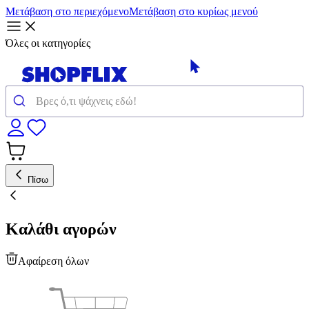
Μετάβαση στο περιεχόμενο
Μετάβαση στο κυρίως μενού
Όλες οι κατηγορίες
Πίσω
Καλάθι αγορών
Αφαίρεση όλων