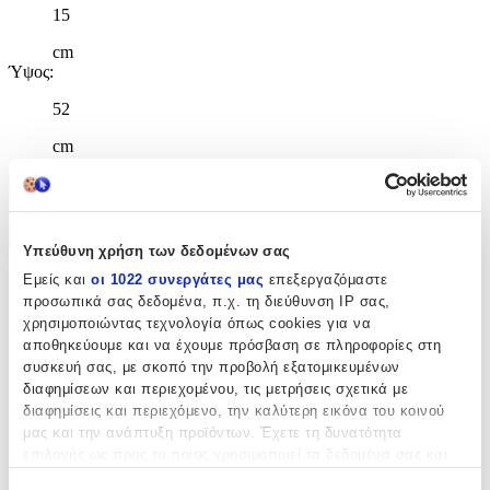
15
cm
Ύψος
:
52
cm
Χαρακτηριστικά
+
Υπεύθυνη χρήση των δεδομένων σας
Εμείς και
οι 1022 συνεργάτες μας
επεξεργαζόμαστε
Χαρακτηριστικά
προσωπικά σας δεδομένα, π.χ. τη διεύθυνση IP σας,
χρησιμοποιώντας τεχνολογία όπως cookies για να
Κατασκευαστής
:
αποθηκεύουμε και να έχουμε πρόσβαση σε πληροφορίες στη
συσκευή σας, με σκοπό την προβολή εξατομικευμένων
Gim
διαφημίσεων και περιεχομένου, τις μετρήσεις σχετικά με
Βασικά Χαρακτηριστικά
διαφημίσεις και περιεχόμενο, την καλύτερη εικόνα του κοινού
μας και την ανάπτυξη προϊόντων. Έχετε τη δυνατότητα
Χρώμα
:
επιλογής ως προς το ποιος χρησιμοποιεί τα δεδομένα σας και
για ποιους σκοπούς.