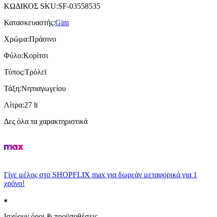
ΚΩΔΙΚΟΣ SKU
:
SF-03558535
Κατασκευαστής
:
Gim
Χρώμα
:
Πράσινο
Φύλο
:
Κορίτσι
Τύπος
:
Τρόλεϊ
Τάξη
:
Νηπιαγωγείου
Λίτρα
:
27 lt
Δες όλα τα χαρακτηριστικά
Γίνε μέλος στο SHOPFLIX max για δωρεάν μεταφορικά για 1
χρόνο!
Ισχύουν όροι & προϋποθέσεις.