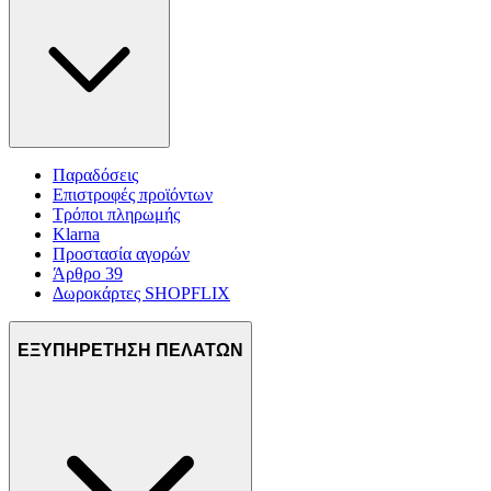
Παραδόσεις
Επιστροφές προϊόντων
Τρόποι πληρωμής
Klarna
Προστασία αγορών
Άρθρο 39
Δωροκάρτες SHOPFLIX
ΕΞΥΠΗΡΕΤΗΣΗ ΠΕΛΑΤΩΝ