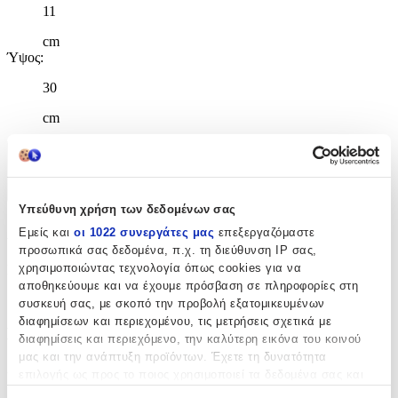
11
cm
Ύψος
:
30
cm
Χαρακτηριστικά
+
Υπεύθυνη χρήση των δεδομένων σας
Χαρακτηριστικά
Εμείς και
οι 1022 συνεργάτες μας
επεξεργαζόμαστε
προσωπικά σας δεδομένα, π.χ. τη διεύθυνση IP σας,
χρησιμοποιώντας τεχνολογία όπως cookies για να
Κατασκευαστής
:
αποθηκεύουμε και να έχουμε πρόσβαση σε πληροφορίες στη
Graffiti
συσκευή σας, με σκοπό την προβολή εξατομικευμένων
διαφημίσεων και περιεχομένου, τις μετρήσεις σχετικά με
Βασικά Χαρακτηριστικά
διαφημίσεις και περιεχόμενο, την καλύτερη εικόνα του κοινού
μας και την ανάπτυξη προϊόντων. Έχετε τη δυνατότητα
Χρώμα
:
επιλογής ως προς το ποιος χρησιμοποιεί τα δεδομένα σας και
για ποιους σκοπούς.