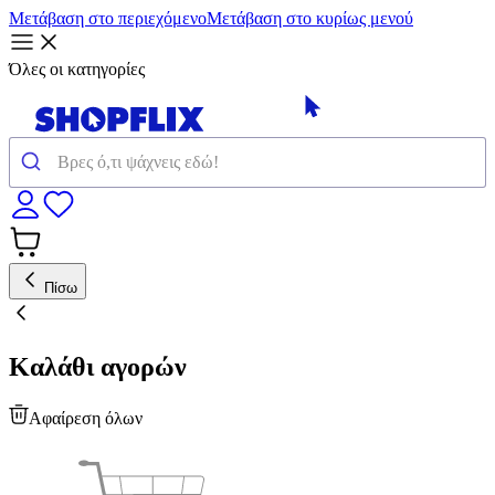
Μετάβαση στο περιεχόμενο
Μετάβαση στο κυρίως μενού
Όλες οι κατηγορίες
Πίσω
Καλάθι αγορών
Αφαίρεση όλων