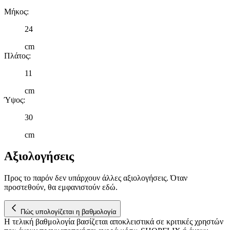
διαφημίσεις και περιεχόμενο, την καλύτερη εικόνα του κοινού
Μήκος
:
μας και την ανάπτυξη προϊόντων. Επίσης, κοινοποιούμε
πληροφορίες σχετικά με την από μέρους σας χρήση της
24
τοποθεσίας μας στους συνεργάτες μέσων κοινωνικής
cm
δικτύωσης, διαφημίσεων και ανάλυσης.
Πλάτος
:
11
cm
Ύψος
:
30
cm
Αξιολογήσεις
Προς το παρόν δεν υπάρχουν άλλες αξιολογήσεις. Όταν
προστεθούν, θα εμφανιστούν εδώ.
Πώς υπολογίζεται η βαθμολογία
Η τελική βαθμολογία βασίζεται αποκλειστικά σε κριτικές χρηστών