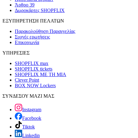
Άρθρο 39
Δωροκάρτες SHOPFLIX
ΕΞΥΠΗΡΕΤΗΣΗ ΠΕΛΑΤΩΝ
Παρακολούθηση Παραγγελίας
Συχνές ερωτήσεις
Επικοινωνία
ΥΠΗΡΕΣΙΕΣ
SHOPFLIX max
SHOPFLIX tickets
SHOPFLIX ΜΕ ΤΗ ΜΙΑ
Clever Point
BOX NOW Lockers
ΣΥΝΔΕΣΟΥ ΜΑΖΙ ΜΑΣ
Instagram
Facebook
Tiktok
Linkedin