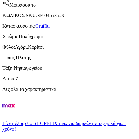
Μοιράσου το
ΚΩΔΙΚΟΣ SKU
:
SF-03558529
Κατασκευαστής
:
Graffiti
Χρώμα
:
Πολύχρωμο
Φύλο
:
Αγόρι,Κορίτσι
Τύπος
:
Πλάτης
Τάξη
:
Νηπιαγωγείου
Λίτρα
:
7 lt
Δες όλα τα χαρακτηριστικά
Γίνε μέλος στο SHOPFLIX max για δωρεάν μεταφορικά για 1
χρόνο!