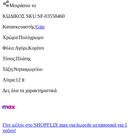
Μοιράσου το
ΚΩΔΙΚΟΣ SKU
:
SF-03558460
Κατασκευαστής
:
Gim
Χρώμα
:
Πολύχρωμο
Φύλο
:
Αγόρι,Κορίτσι
Τύπος
:
Πλάτης
Τάξη
:
Νηπιαγωγείου
Λίτρα
:
12 lt
Δες όλα τα χαρακτηριστικά
Γίνε μέλος στο SHOPFLIX max για δωρεάν μεταφορικά για 1
χρόνο!