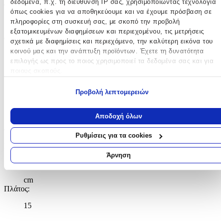
δεδομένα, π.χ. τη διεύθυνση IP σας, χρησιμοποιώντας τεχνολογία
Τύπος
:
όπως cookies για να αποθηκεύουμε και να έχουμε πρόσβαση σε
πληροφορίες στη συσκευή σας, με σκοπό την προβολή
Πλάτης
εξατομικευμένων διαφημίσεων και περιεχομένου, τις μετρήσεις
Τάξη
:
σχετικά με διαφημίσεις και περιεχόμενο, την καλύτερη εικόνα του
κοινού μας και την ανάπτυξη προϊόντων. Έχετε τη δυνατότητα
Νηπιαγωγείου
επιλογής ως προς το ποιος χρησιμοποιεί τα δεδομένα σας και για
ποιους σκοπούς.
Λίτρα
:
Εάν μας επιτρέπετε, θα θέλαμε επίσης:
12
Προβολή λεπτομερειών
Να συλλέξουμε πληροφορίες σχετικά με τη γεωγραφική σας
lt
τοποθεσία, οι οποίες μπορεί να είναι ακριβείς σε απόσταση
Αποδοχή όλων
μερικών μέτρων
Διαστάσεις
Να αναγνωρίσουμε τη συσκευή σας σαρώνοντας ενεργά για
Ρυθμίσεις για τα cookies
συγκεκριμένα χαρακτηριστικά (δακτυλικό αποτύπωμα)
Μήκος
:
Μάθετε περισσότερα σχετικά με τον τρόπο επεξεργασίας των
Άρνηση
25
προσωπικών σας δεδομένων και καθορίστε τις προτιμήσεις σας στη
ενότητα “Λεπτομέρειες”
. Μπορείτε να αλλάξετε ή να ανακαλέσετ
cm
τη συγκατάθεσή σας ανά πάσα στιγμή από τη Δήλωση Cookies.
Πλάτος
:
Χρησιμοποιούμε cookies ώστε η τοποθεσία μας να λειτουργεί σωστ
15
να εξατομικεύουμε περιεχόμενο και διαφημίσεις, να παρέχουμε