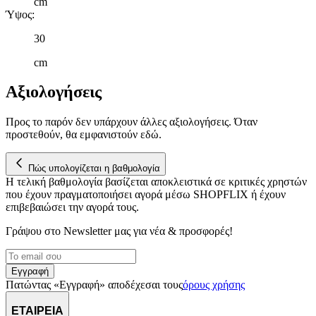
cm
λειτουργίες μέσων κοινωνικής δικτύωσης και να αναλύουμε την
Ύψος
:
κυκλοφορία μας. Εμείς και οι 1022 συνεργάτες μας επεξεργαζόμαστ
προσωπικά σας δεδομένα, π.χ. τη διεύθυνση IP σας,
30
χρησιμοποιώντας τεχνολογία όπως cookies για να αποθηκεύουμε κ
να έχουμε πρόσβαση σε πληροφορίες στη συσκευή σας, με σκοπό
cm
την προβολή εξατομικευμένων διαφημίσεων και περιεχομένου, τις
μετρήσεις σχετικά με διαφημίσεις και περιεχόμενο, την καλύτερη
Αξιολογήσεις
εικόνα του κοινού μας και την ανάπτυξη προϊόντων. Επίσης,
κοινοποιούμε πληροφορίες σχετικά με την από μέρους σας χρήση τ
Προς το παρόν δεν υπάρχουν άλλες αξιολογήσεις. Όταν
τοποθεσίας μας στους συνεργάτες μέσων κοινωνικής δικτύωσης,
προστεθούν, θα εμφανιστούν εδώ.
διαφημίσεων και ανάλυσης.
Πώς υπολογίζεται η βαθμολογία
Η τελική βαθμολογία βασίζεται αποκλειστικά σε κριτικές χρηστών
που έχουν πραγματοποιήσει αγορά μέσω SHOPFLIX ή έχουν
επιβεβαιώσει την αγορά τους.
Γράψου στο Νewsletter μας για νέα & προσφορές!
Εγγραφή
Πατώντας «Εγγραφή» αποδέχεσαι τους
όρους χρήσης
ΕΤΑΙΡΕΙΑ