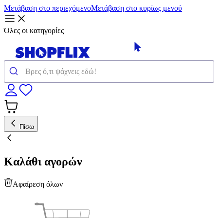
Μετάβαση στο περιεχόμενο
Μετάβαση στο κυρίως μενού
Όλες οι κατηγορίες
Πίσω
Καλάθι αγορών
Αφαίρεση όλων