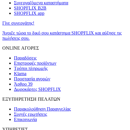
Συνεργαζόμενα καταστήματα
SHOPFLIX B2B
SHOPFLIX app
Γίνε συνεργάτης!
Άνοιξε τώρα το δικό σου κατάστημα SHOPFLIX και αύξησε τις
πωλήσεις σου.
ONLINE ΑΓΟΡΕΣ
Παραδόσεις
Επιστροφές προϊόντων
Τρόποι πληρωμής
Klarna
Προστασία αγορών
Άρθρο 39
Δωροκάρτες SHOPFLIX
ΕΞΥΠΗΡΕΤΗΣΗ ΠΕΛΑΤΩΝ
Παρακολούθηση Παραγγελίας
Συχνές ερωτήσεις
Επικοινωνία
ΥΠΗΡΕΣΙΕΣ