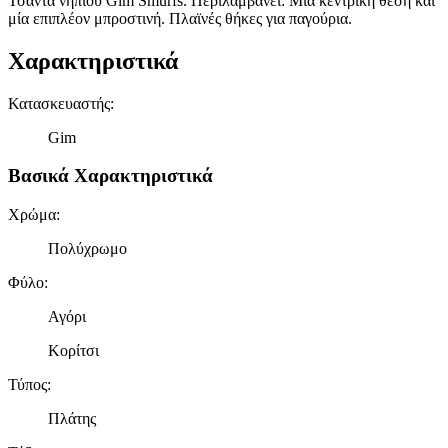
Τσάντα νηπίου Gim Smurfs. Περιλαμβάνει: Μία κεντρική θέση και
μία επιπλέον μπροστινή. Πλαϊνές θήκες για παγούρια.
Χαρακτηριστικά
Κατασκευαστής
:
Gim
Βασικά Χαρακτηριστικά
Χρώμα
:
Πολύχρωμο
Φύλο
:
Αγόρι
Κορίτσι
Τύπος
:
Πλάτης