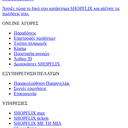
Άνοιξε τώρα το δικό σου κατάστημα SHOPFLIX και αύξησε τις
πωλήσεις σου.
ONLINE ΑΓΟΡΕΣ
Παραδόσεις
Επιστροφές προϊόντων
Τρόποι πληρωμής
Klarna
Προστασία αγορών
Άρθρο 39
Δωροκάρτες SHOPFLIX
ΕΞΥΠΗΡΕΤΗΣΗ ΠΕΛΑΤΩΝ
Παρακολούθηση Παραγγελίας
Συχνές ερωτήσεις
Επικοινωνία
ΥΠΗΡΕΣΙΕΣ
SHOPFLIX max
SHOPFLIX tickets
SHOPFLIX ΜΕ ΤΗ ΜΙΑ