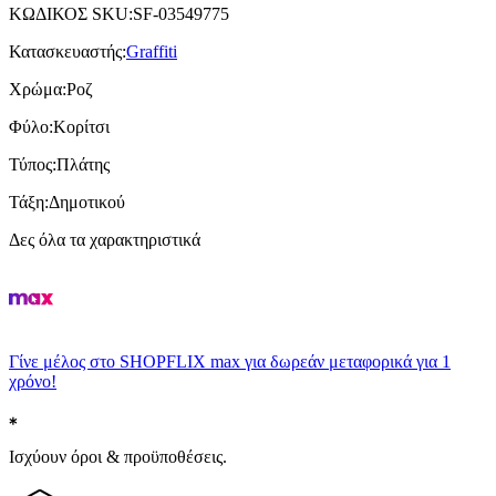
ΚΩΔΙΚΟΣ SKU
:
SF-03549775
Κατασκευαστής
:
Graffiti
Χρώμα
:
Ροζ
Φύλο
:
Κορίτσι
Τύπος
:
Πλάτης
Τάξη
:
Δημοτικού
Δες όλα τα χαρακτηριστικά
Γίνε μέλος στο SHOPFLIX max για δωρεάν μεταφορικά για 1
χρόνο!
Ισχύουν όροι & προϋποθέσεις.