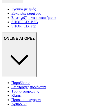
Σχετικά με εμάς
Ευκαιρίες καριέρας
Συνεργαζόμενα καταστήματα
SHOPFLIX B2B
SHOPFLIX app
ONLINE ΑΓΟΡΕΣ
Παραδόσεις
Επιστροφές προϊόντων
Τρόποι πληρωμής
Klarna
Προστασία αγορών
Άρθρο 39