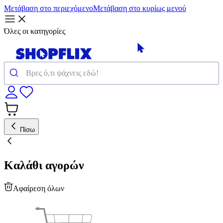
Μετάβαση στο περιεχόμενο
Μετάβαση στο κυρίως μενού
Όλες οι κατηγορίες
Πίσω
Καλάθι αγορών
Αφαίρεση όλων