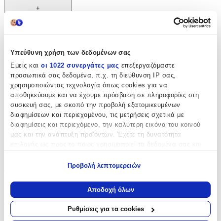
+
Χαρακτηριστικά
Κατασκευαστής
:
Υπεύθυνη χρήση των δεδομένων σας
Εμείς και
οι 1022 συνεργάτες μας
επεξεργαζόμαστε
Graffiti
προσωπικά σας δεδομένα, π.χ. τη διεύθυνση IP σας,
Βασικά Χαρακτηριστικά
χρησιμοποιώντας τεχνολογία όπως cookies για να
αποθηκεύουμε και να έχουμε πρόσβαση σε πληροφορίες στη
συσκευή σας, με σκοπό την προβολή εξατομικευμένων
Χρώμα
:
διαφημίσεων και περιεχομένου, τις μετρήσεις σχετικά με
Ροζ
διαφημίσεις και περιεχόμενο, την καλύτερη εικόνα του κοινού
μας και την ανάπτυξη προϊόντων. Έχετε τη δυνατότητα
Φύλο
:
επιλογής ως προς το ποιος χρησιμοποιεί τα δεδομένα σας και
για ποιους σκοπούς.
Κορίτσι
Προβολή λεπτομερειών
Τύπος
:
Εάν μας επιτρέπετε, θα θέλαμε επίσης:
Να συλλέξουμε πληροφορίες σχετικά με τη γεωγραφική
Πλάτης
Αποδοχή όλων
σας τοποθεσία, οι οποίες μπορεί να είναι ακριβείς σε
απόσταση μερικών μέτρων
Τάξη
:
Ρυθμίσεις για τα cookies
Να αναγνωρίσουμε τη συσκευή σας σαρώνοντας ενεργά