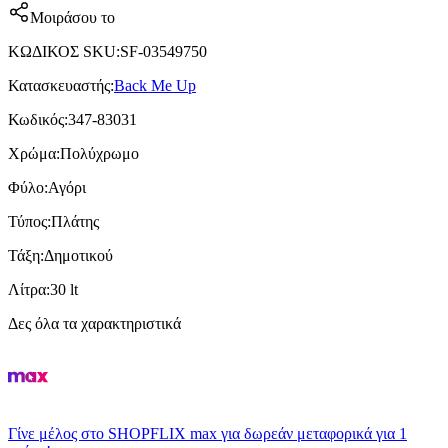
Μοιράσου το
ΚΩΔΙΚΟΣ SKU
:
SF-03549750
Κατασκευαστής
:
Back Me Up
Κωδικός
:
347-83031
Χρώμα
:
Πολύχρωμο
Φύλο
:
Αγόρι
Τύπος
:
Πλάτης
Τάξη
:
Δημοτικού
Λίτρα
:
30 lt
Δες όλα τα χαρακτηριστικά
Γίνε μέλος στο SHOPFLIX max για δωρεάν μεταφορικά για 1