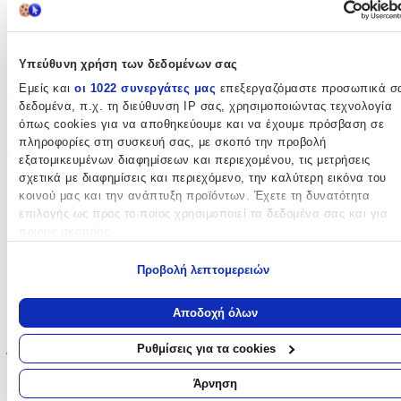
Βασικά Χαρακτηριστικά
Χρώμα
:
Υπεύθυνη χρήση των δεδομένων σας
Πολύχρωμο
Εμείς και
οι 1022 συνεργάτες μας
επεξεργαζόμαστε προσωπικά σ
Φύλο
:
δεδομένα, π.χ. τη διεύθυνση IP σας, χρησιμοποιώντας τεχνολογία
όπως cookies για να αποθηκεύουμε και να έχουμε πρόσβαση σε
Αγόρι
πληροφορίες στη συσκευή σας, με σκοπό την προβολή
Τύπος
:
εξατομικευμένων διαφημίσεων και περιεχομένου, τις μετρήσεις
σχετικά με διαφημίσεις και περιεχόμενο, την καλύτερη εικόνα του
Πλάτης
κοινού μας και την ανάπτυξη προϊόντων. Έχετε τη δυνατότητα
επιλογής ως προς το ποιος χρησιμοποιεί τα δεδομένα σας και για
Τάξη
:
ποιους σκοπούς.
Δημοτικού
Εάν μας επιτρέπετε, θα θέλαμε επίσης:
Προβολή λεπτομερειών
Λίτρα
:
Να συλλέξουμε πληροφορίες σχετικά με τη γεωγραφική σας
τοποθεσία, οι οποίες μπορεί να είναι ακριβείς σε απόσταση
30
Αποδοχή όλων
μερικών μέτρων
lt
Να αναγνωρίσουμε τη συσκευή σας σαρώνοντας ενεργά για
Ρυθμίσεις για τα cookies
Έξτρα
:
συγκεκριμένα χαρακτηριστικά (δακτυλικό αποτύπωμα)
Μάθετε περισσότερα σχετικά με τον τρόπο επεξεργασίας των
Άρνηση
Ανατομική Πλάτη
προσωπικών σας δεδομένων και καθορίστε τις προτιμήσεις σας στη