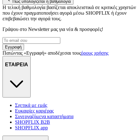
Πώς υπολογίζεται η βαθμολογία
Η τελική βαθμολογία βασίζεται αποκλειστικά σε κριτικές χρηστών
που έχουν πραγματοποιήσει αγορά μέσω SHOPFLIX ή έχουν
επιβεβαιώσει την αγορά τους.
Γράψου στο Νewsletter μας για νέα & προσφορές!
Εγγραφή
Πατώντας «Εγγραφή» αποδέχεσαι τους
όρους χρήσης
ΕΤΑΙΡΕΙΑ
Σχετικά με εμάς
Ευκαιρίες καριέρας
Συνεργαζόμενα καταστήματα
SHOPFLIX B2B
SHOPFLIX app