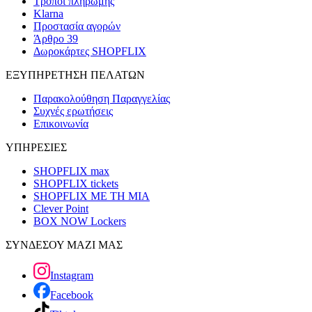
Τρόποι πληρωμής
Klarna
Προστασία αγορών
Άρθρο 39
Δωροκάρτες SHOPFLIX
ΕΞΥΠΗΡΕΤΗΣΗ ΠΕΛΑΤΩΝ
Παρακολούθηση Παραγγελίας
Συχνές ερωτήσεις
Επικοινωνία
ΥΠΗΡΕΣΙΕΣ
SHOPFLIX max
SHOPFLIX tickets
SHOPFLIX ΜΕ ΤΗ ΜΙΑ
Clever Point
BOX NOW Lockers
ΣΥΝΔΕΣΟΥ ΜΑΖΙ ΜΑΣ
Instagram
Facebook