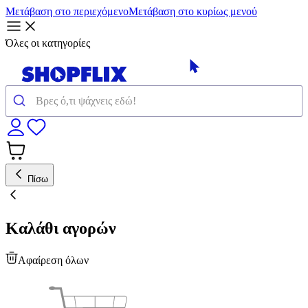
Μετάβαση στο περιεχόμενο
Μετάβαση στο κυρίως μενού
Όλες οι κατηγορίες
Πίσω
Καλάθι αγορών
Αφαίρεση όλων